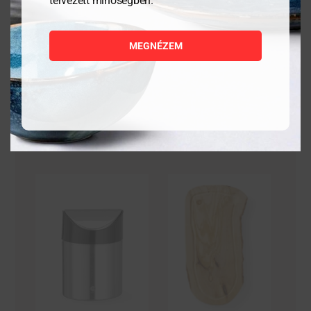
tervezett minőségben.
5 880
Ft
6 947
Ft
MEGNÉZEM
MEGNÉZEM
MEGNÉZEM
KOSÁRBA
KOSÁRBA
TESZEM
TESZEM