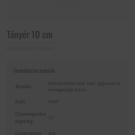
Tányér 10 cm
Cikkszám:
HG-01-01035
Termékinformációk
Mikrohullámú sütő, sütő, fagyasztó és
Ápolás
mosogatógép biztos.
Szín
Fehér
Csomagolási
12
egység
Űrtartalom
N/A