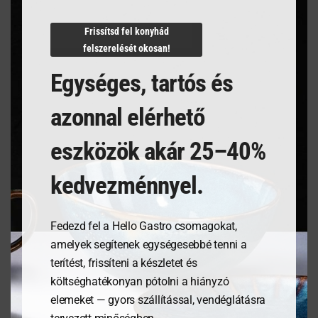
N/A
Frissítsd fel konyhád
felszerelését okosan!
Egységes, tartós és
Kapcsolódó termékek
azonnal elérhető
eszközök akár 25–40%
kedvezménnyel.
Fedezd fel a Hello Gastro csomagokat,
amelyek segítenek egységesebbé tenni a
terítést, frissíteni a készletet és
költséghatékonyan pótolni a hiányzó
Tálalódeszka olajfából,
Pizzatányér, Speciale
elemeket — gyors szállítással, vendéglátásra
250x165x18mm
Barocco- ø330mm