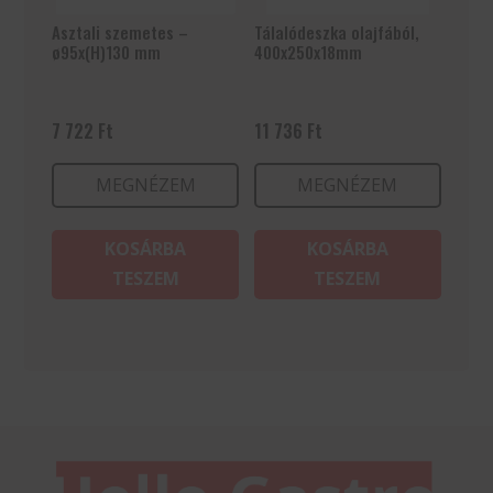
Asztali szemetes –
Tálalódeszka olajfából,
ø95x(H)130 mm
400x250x18mm
7 722
Ft
11 736
Ft
MEGNÉZEM
MEGNÉZEM
KOSÁRBA
KOSÁRBA
TESZEM
TESZEM