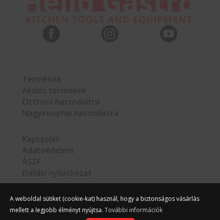



Termékek
Akciós termékek
Otthoni használatra
Nagykonyhai használatra
Kapcsolat
Adatvédelem
ÁSZF
Elállási nyilatkozat
A weboldal sütiket (cookie-kat) használ, hogy a biztonságos vásárlás
mellett a legjobb élményt nyújtsa.
További információk
©
Hello Gastro
2026