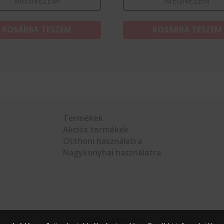
MEGNÉZEM
MEGNÉZEM
KOSÁRBA TESZEM
KOSÁRBA TESZEM
Termékek
Akciós termékek
Otthoni használatra
Nagykonyhai használatra
©
Hello Gastro
2026