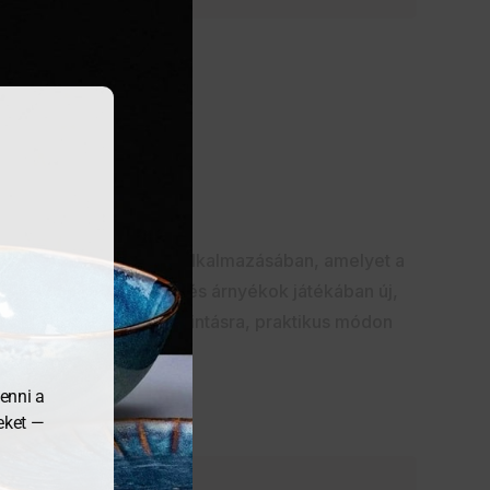
st kínál a színes máz alkalmazásában, amelyet a
ellátva, tükröződések és árnyékok játékában új,
t adja, vizuálisan, tapintásra, praktikus módon
enni a
meket —