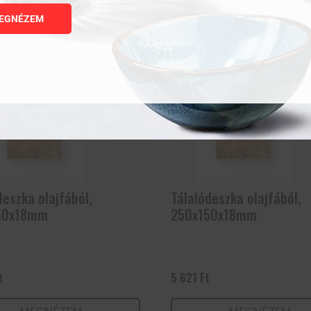
Kapcsolódó termékek
EGNÉZEM
deszka olajfából,
Tálalódeszka olajfából,
50x18mm
250x150x18mm
t
5 621
Ft