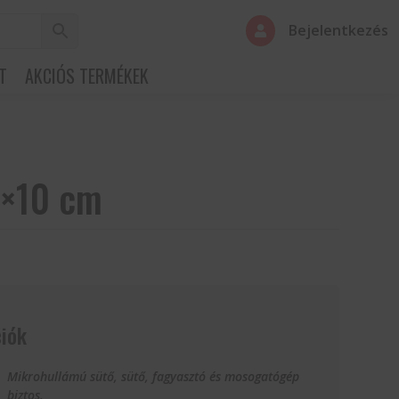
Bejelentkezés

T
AKCIÓS TERMÉKEK
5×10 cm
iók
Mikrohullámú sütő, sütő, fagyasztó és mosogatógép
biztos.