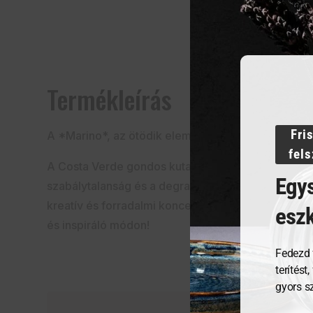
Termékleírás
Fri
A *Marino*, az ötödik elem világoskékje
fel
A Costa Verde gondos kutatásának és technikai f
Egys
szabálytalanság és a degradációs hatás jellemez.
kreatív és forradalmi koncepciót népszerűsít az é
esz
és inspiráló módon!
Fedezd 
terítést
gyors s