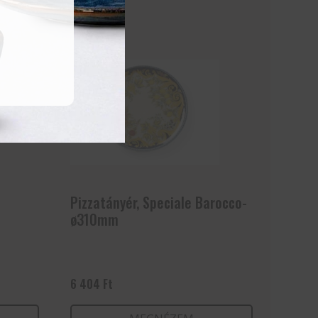
Pizzatányér, Speciale Barocco-
ø310mm
6 404
Ft