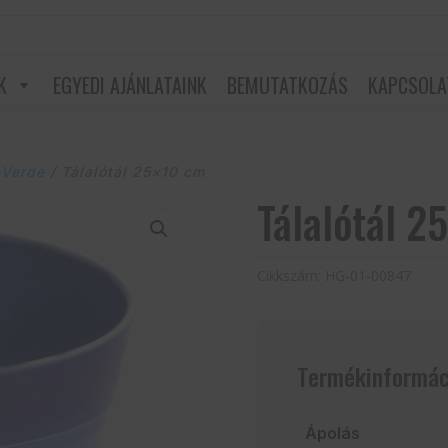
K
EGYEDI AJÁNLATAINK
BEMUTATKOZÁS
KAPCSOLA
 Verde
/ Tálalótál 25×10 cm
Tálalótál 2
Cikkszám:
HG-01-00847
Termékinformác
Ápolás