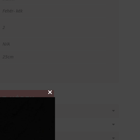
Fehér- kék
2
N/A
25cm
Close
T KÉREK
this
module
látásban