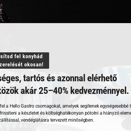
ssítsd fel konyhád
szerelését okosan!
ejlesztésének eredményeként a *Marino* egy új megközelíté
éges, tartós és azonnal elérhető
 Az *Agma* kollekció, amely hullámzó domborulatokkal van 
tkezés művészetében. Egy vonal, amely a teljesítmény érzésé
közök akár 25–40% kedvezménnyel.
fel a Hello Gastro csomagokat, amelyek segítenek egységesebbé t
, frissíteni a készletet és költséghatékonyan pótolni a hiányzó ele
zállítással, vendéglátásra tervezett minőségben.