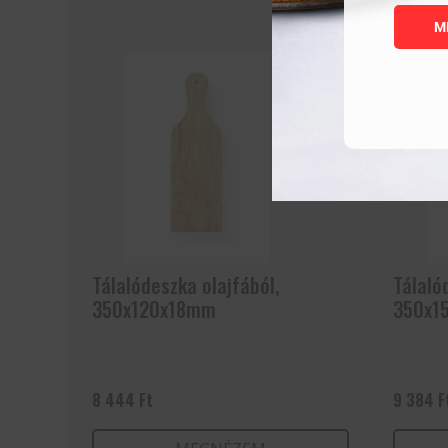
M
Tálalódeszka olajfából,
Tálaló
350x120x18mm
350x1
8 444
Ft
9 384
F