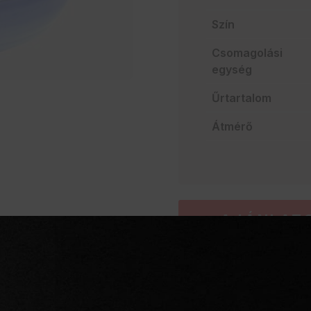
Szín
Csomagolási
egység
Űrtartalom
Átmérő
AJÁNLATO
Szakértelem a vendég
Mindent egy helyen
Villámgyors szállítás