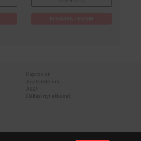
MEGNÉZEM
KOSÁRBA TESZEM
Kapcsolat
Adatvédelem
ÁSZF
Elállási nyilatkozat