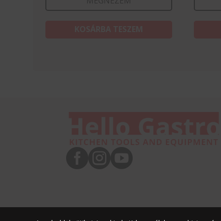
MEGNÉZEM
KOSÁRBA TESZEM


