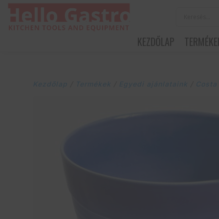
KEZDŐLAP
TERMÉKE
Kezdőlap
/
Termékek
/
Egyedi ajánlataink
/
Costa