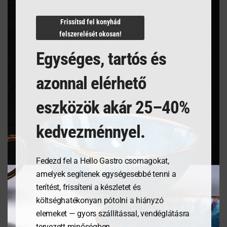
N/A
Frissítsd fel konyhád
felszerelését okosan!
Egységes, tartós és
Kapcsolódó termékek
azonnal elérhető
eszközök akár 25–40%
kedvezménnyel.
Fedezd fel a Hello Gastro csomagokat,
amelyek segítenek egységesebbé tenni a
terítést, frissíteni a készletet és
költséghatékonyan pótolni a hiányzó
Tálalódeszka olajfából,
Salátástál, Fehér,
elemeket — gyors szállítással, vendéglátásra
350x120x18mm
⌀230mm
tervezett minőségben.