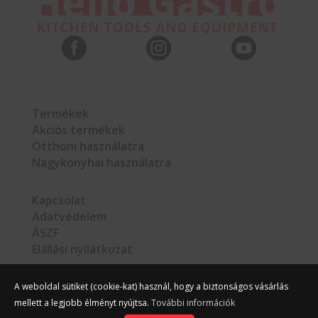



Termékek
Akciós termékek
Otthoni használatra
Nagykonyhai használatra
Kapcsolat
Adatvédelem
ÁSZF
Elállási nyilatkozat
A weboldal sütiket (cookie-kat) használ, hogy a biztonságos vásárlás
mellett a legjobb élményt nyújtsa.
További információk
©
Hello Gastro
2026