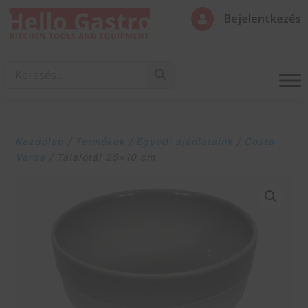
Bejelentkezés

Kezdőlap
/
Termékek
/
Egyedi ajánlataink
/
Costa
Verde
/ Tálalótál 25×10 cm