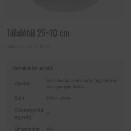
Tálalótál 25×10 cm
Cikkszám:
HG-01-00826
Termékinformációk
Mikrohullámú sütő, sütő, fagyasztó és
Ápolás
mosogatógép biztos.
Szín
Fehér- szürke
Csomagolási
2
egység
Űrtartalom
N/A