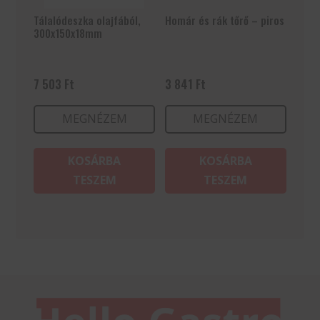
Tálalódeszka olajfából,
Homár és rák tőrő – piros
300x150x18mm
7 503
Ft
3 841
Ft
MEGNÉZEM
MEGNÉZEM
KOSÁRBA
KOSÁRBA
TESZEM
TESZEM