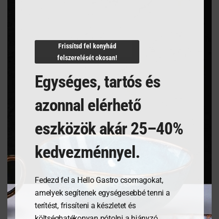
Termékleírás
Frissítsd fel konyhád
felszerelését okosan!
N/A
Egységes, tartós és
azonnal elérhető
Kapcsolódó termékek
eszközök akár 25–40%
kedvezménnyel.
Fedezd fel a Hello Gastro csomagokat,
amelyek segítenek egységesebbé tenni a
terítést, frissíteni a készletet és
költséghatékonyan pótolni a hiányzó