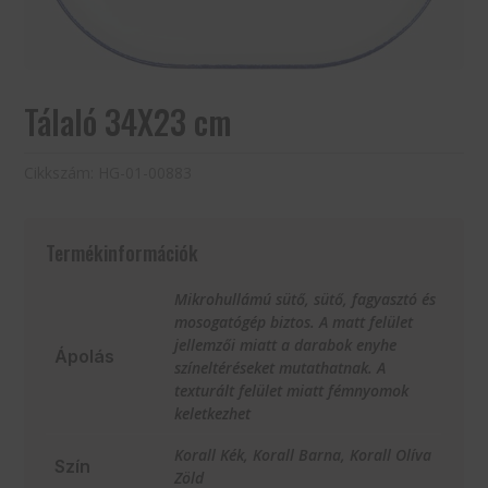
Tálaló 34X23 cm
Cikkszám:
HG-01-00883
Termékinformációk
Mikrohullámú sütő, sütő, fagyasztó és
mosogatógép biztos. A matt felület
jellemzői miatt a darabok enyhe
Ápolás
színeltéréseket mutathatnak. A
texturált felület miatt fémnyomok
keletkezhet
Korall Kék, Korall Barna, Korall Olíva
Szín
Zöld