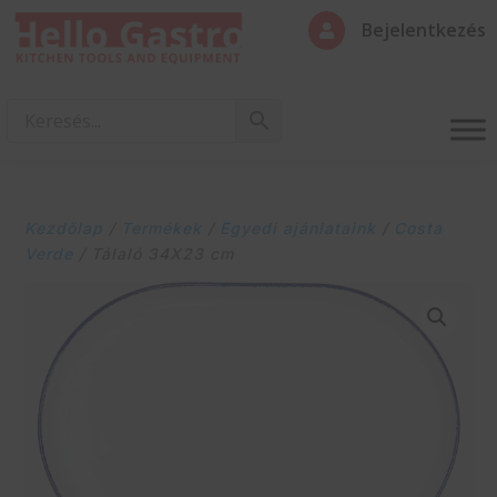
Bejelentkezés

Kezdőlap
/
Termékek
/
Egyedi ajánlataink
/
Costa
Verde
/ Tálaló 34X23 cm