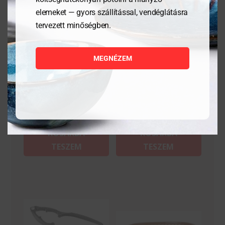
elemeket — gyors szállítással, vendéglátásra
tervezett minőségben.
Tálaló kosarak fast food
Asztali szemetes –
stílusban – Fekete- 6
ø95x(H)130 mm
darab
MEGNÉZEM
2 328
Ft
7 722
Ft
MEGNÉZEM
MEGNÉZEM
KOSÁRBA
KOSÁRBA
TESZEM
TESZEM