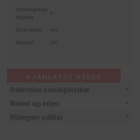
Csomagolási
6
egység
Űrtartalom
N/A
Átmérő
N/A
AJÁNLATOT KÉREK
Szakértelem a vendéglátásban
Mindent egy helyen
Villámgyors szállítás