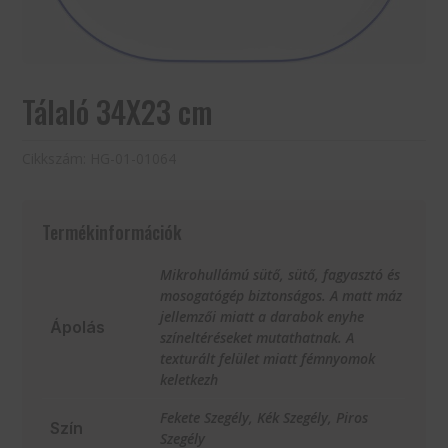
Tálaló 34X23 cm
Cikkszám:
HG-01-01064
Termékinformációk
Mikrohullámú sütő, sütő, fagyasztó és
mosogatógép biztonságos. A matt máz
jellemzői miatt a darabok enyhe
Ápolás
színeltéréseket mutathatnak. A
texturált felület miatt fémnyomok
keletkezh
Fekete Szegély, Kék Szegély, Piros
Szín
Szegély