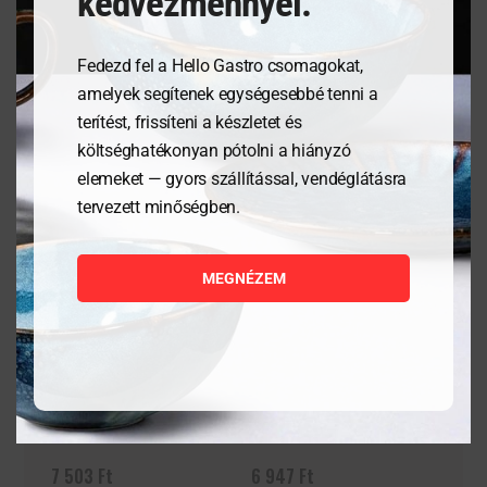
kedvezménnyel.
Fedezd fel a Hello Gastro csomagokat,
Kapcsolódó termékek
amelyek segítenek egységesebbé tenni a
terítést, frissíteni a készletet és
költséghatékonyan pótolni a hiányzó
elemeket — gyors szállítással, vendéglátásra
tervezett minőségben.
MEGNÉZEM
Tálalódeszka olajfából,
Pizzatányér, Speciale
300x150x18mm
Barocco- ø330mm
7 503
Ft
6 947
Ft