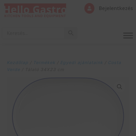
Bejelentkezés

Kezdőlap
/
Termékek
/
Egyedi ajánlataink
/
Costa
Verde
/ Tálaló 34X23 cm