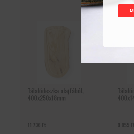
M
Tálalódeszka olajfából,
Tálaló
400x250x18mm
400x1
11 736
Ft
9 855
F