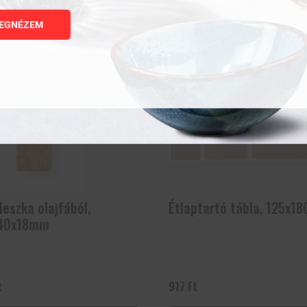
Kapcsolódó termékek
EGNÉZEM
deszka olajfából,
Étlaptartó tábla, 125x1
40x18mm
t
917
Ft