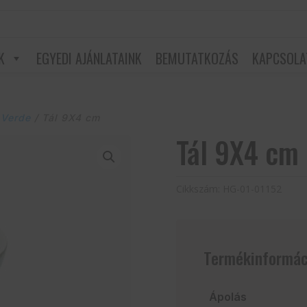
K
EGYEDI AJÁNLATAINK
BEMUTATKOZÁS
KAPCSOLA
 Verde
/ Tál 9X4 cm
Tál 9X4 cm
Cikkszám:
HG-01-01152
Termékinformác
Ápolás