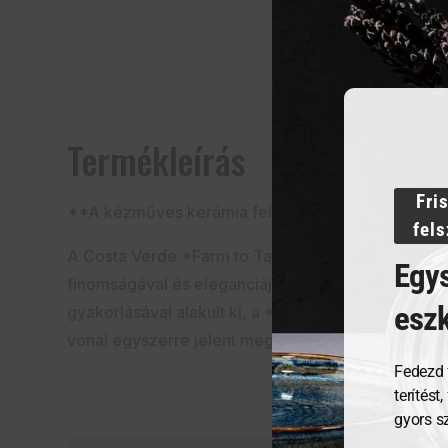
Termékleírás
Fri
**A kézműves kerámia felemelkedése porcelánn
fel
A Costa Verde *Farm to Table* vonala a kőedények
Egys
finomságával és eleganciájával. Ennek a kézműves
esz
gyakorlásával alakult ki, a *Rustico* kollekció m
vonal egyszerre jelent megerősítést a generációkró
Fedezd 
terítést
gyors s