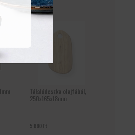
80mm
Tálalódeszka olajfából,
250x165x18mm
5 880
Ft