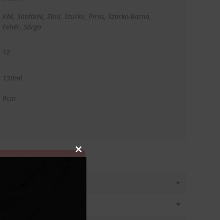
Kék, Sötétkék, Zöld, Szürke, Piros, Szürke-Barna,
Fehér, Sárga
12
130ml
9cm
Close
T KÉREK
this
module
látásban