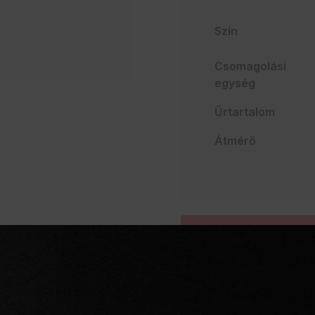
Szín
Csomagolási
egység
Űrtartalom
Átmérő
AJÁNLATO
Szakértelem a vendég
Mindent egy helyen