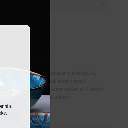
 darabokat alkosson a porcelán puhaságával,
miai mesterség évszázadok során történő
böző szín választékának köszönhetően a *Rustico*
 lehetővé tett technikai tudásról.
enni a
meket —