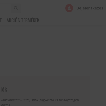
Bejelentkezés

T
AKCIÓS TERMÉKEK
iók
Mikrohullámú sütő, sütő, fagyasztó és mosogatógép
biztos.