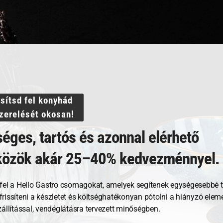
Villámgyors szállítás
ssítsd fel konyhád
á.**
szerelését okosan!
hez legközelebb álló koncepcióktól indul, hogy kivételes
éges, tartós és azonnal elérhető
 termékek iránti tiszteletnek köszönhetően, amely a kerá
közök akár 25–40% kedvezménnyel.
egszerzi saját karakterét. A kézi mázra alkalmazott 8 külön
l generációra öröklődő tudásról, valamint a modernitás által
fel a Hello Gastro csomagokat, amelyek segítenek egységesebbé t
, frissíteni a készletet és költséghatékonyan pótolni a hiányzó ele
zállítással, vendéglátásra tervezett minőségben.