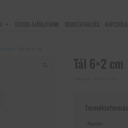
K
EGYEDI AJÁNLATAINK
BEMUTATKOZÁS
KAPCSOLA
 Verde
/ Tál 6×2 cm
Tál 6×2 cm
Cikkszám:
HG-01-01057
Termékinformác
Ápolás