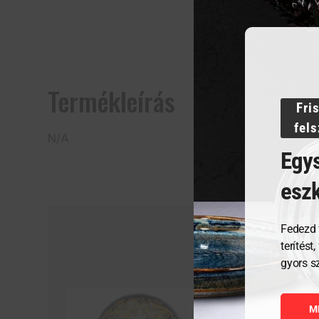
Termékleírás
Fri
fel
N/A
Egys
esz
Fedezd 
terítést
gyors s
M