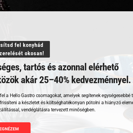
ssítsd fel konyhád
szerelését okosan!
éges, tartós és azonnal elérhető
közök akár 25–40% kedvezménnyel.
Kapcsolódó termékek
fel a Hello Gastro csomagokat, amelyek segítenek egységesebbé t
, frissíteni a készletet és költséghatékonyan pótolni a hiányzó ele
zállítással, vendéglátásra tervezett minőségben.
EGNÉZEM