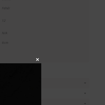
Fehér
12
N/A
6cm
Close
this
module
T KÉREK
látásban