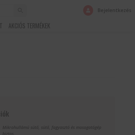
Bejelentkezés

T
AKCIÓS TERMÉKEK
iók
Mikrohullámú sütő, sütő, fagyasztó és mosogatógép
biztos.