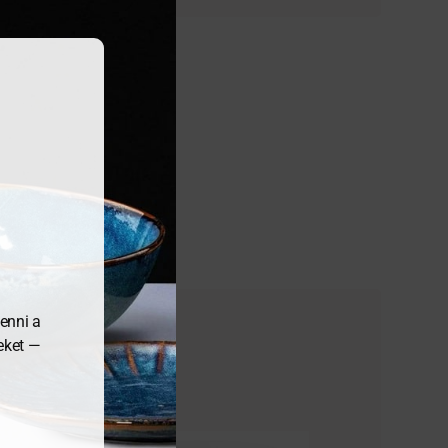
enni a
meket —