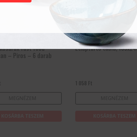
 kosarak fast food
Étlaptartó tábla, 185x
ban – Piros – 6 darab
t
1 058
Ft
MEGNÉZEM
MEGNÉZEM
KOSÁRBA TESZEM
KOSÁRBA TESZEM