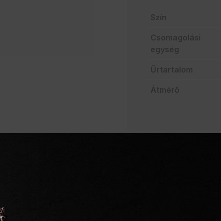
Szín
Csomagolási
egység
Űrtartalom
Átmérő
AJÁNLATO
Szakértelem a vendég
Mindent egy helyen
Villámgyors szállítás