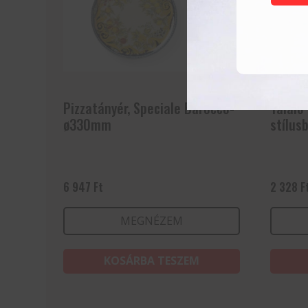
Pizzatányér, Speciale Barocco-
Tálaló
ø330mm
stílus
6 947
Ft
2 328
F
MEGNÉZEM
KOSÁRBA TESZEM