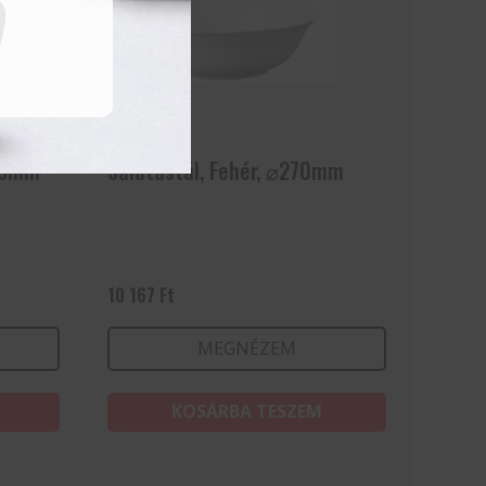
245mm
Salátástál, Fehér, ⌀270mm
10 167
Ft
MEGNÉZEM
KOSÁRBA TESZEM