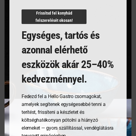
N/A
Frissítsd fel konyhád
felszerelését okosan!
Egységes, tartós és
Kapcsolódó termékek
azonnal elérhető
eszközök akár 25–40%
kedvezménnyel.
Fedezd fel a Hello Gastro csomagokat,
amelyek segítenek egységesebbé tenni a
terítést, frissíteni a készletet és
költséghatékonyan pótolni a hiányzó
Tálalódeszka olajfából,
Tálalódeszka olajfából,
elemeket — gyors szállítással, vendéglátásra
300x150x18mm
300x210x18mm
tervezett minőségben.