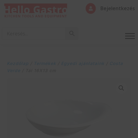
Bejelentkezés

Kezdőlap
/
Termékek
/
Egyedi ajánlataink
/
Costa
Verde
/ Tál 16X13 cm