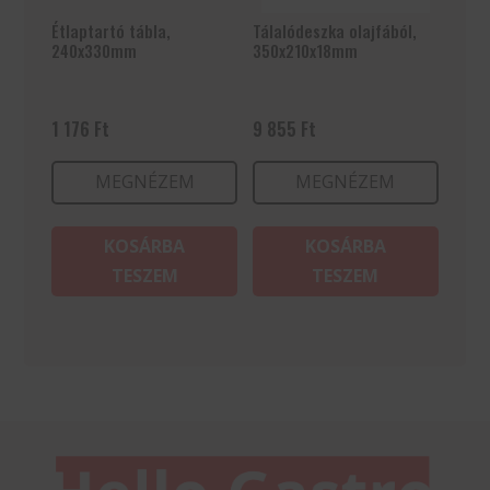
Étlaptartó tábla,
Tálalódeszka olajfából,
240x330mm
350x210x18mm
1 176
Ft
9 855
Ft
MEGNÉZEM
MEGNÉZEM
KOSÁRBA
KOSÁRBA
TESZEM
TESZEM