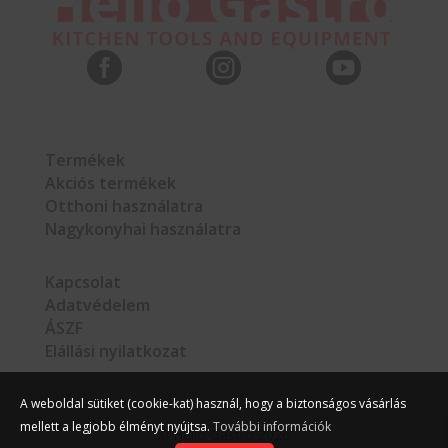



Termékek
Akciós termékek
Otthoni használatra
Nagykonyhai használatra
Kapcsolat
Adatvédelem
ÁSZF
Elállási nyilatkozat
A weboldal sütiket (cookie-kat) használ, hogy a biztonságos vásárlás
mellett a legjobb élményt nyújtsa.
További információk
©
Hello Gastro
2026