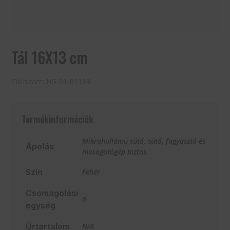
Tál 16X13 cm
Cikkszám:
HG-01-01114
Termékinformációk
Mikrohullámú sütő, sütő, fagyasztó és
Ápolás
mosogatógép biztos.
Szín
Fehér
Csomagolási
6
egység
Űrtartalom
N/A