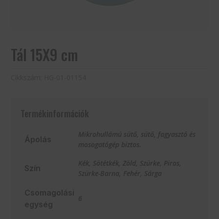
Tál 15X9 cm
Cikkszám:
HG-01-01154
Termékinformációk
Mikrohullámú sütő, sütő, fagyasztó és
Ápolás
mosogatógép biztos.
Kék, Sötétkék, Zöld, Szürke, Piros,
Szín
Szürke-Barna, Fehér, Sárga
Csomagolási
6
egység