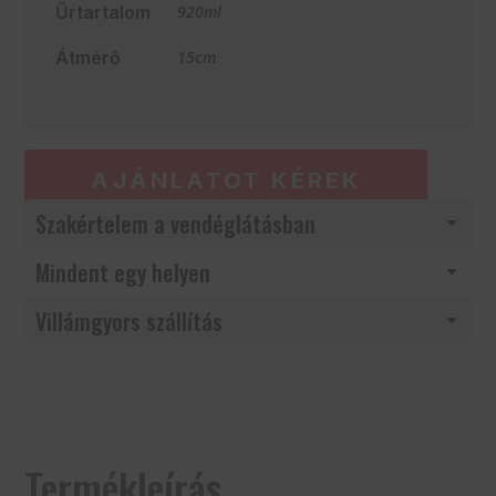
Űrtartalom
920ml
Átmérő
15cm
AJÁNLATOT KÉREK
Szakértelem a vendéglátásban
Mindent egy helyen
Villámgyors szállítás
Termékleírás