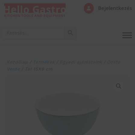
Bejelentkezés

Kezdőlap
/
Termékek
/
Egyedi ajánlataink
/
Costa
Verde
/ Tál 15X9 cm