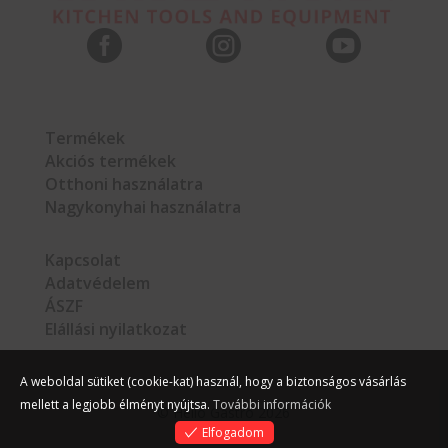



Termékek
Akciós termékek
Otthoni használatra
Nagykonyhai használatra
Kapcsolat
Adatvédelem
ÁSZF
Elállási nyilatkozat
A weboldal sütiket (cookie-kat) használ, hogy a biztonságos vásárlás
mellett a legjobb élményt nyújtsa.
További információk
©
Hello Gastro
2026
Elfogadom