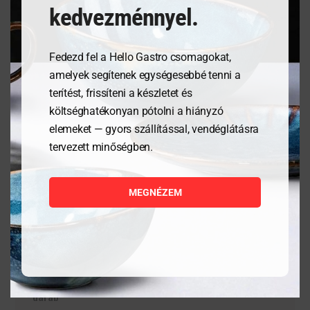
modernitás által lehetővé tett technikai tudásról.
kedvezménnyel.
Fedezd fel a Hello Gastro csomagokat,
amelyek segítenek egységesebbé tenni a
Kapcsolódó termékek
terítést, frissíteni a készletet és
költséghatékonyan pótolni a hiányzó
elemeket — gyors szállítással, vendéglátásra
tervezett minőségben.
MEGNÉZEM
Tálaló kosarak fast food
Homár és rák tőrő – piros
stílusban – Fekete- 6
darab