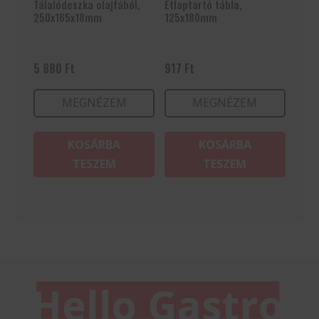
Tálalódeszka olajfából,
Étlaptartó tábla,
250x165x18mm
125x180mm
5 880
Ft
917
Ft
MEGNÉZEM
MEGNÉZEM
KOSÁRBA
KOSÁRBA
TESZEM
TESZEM