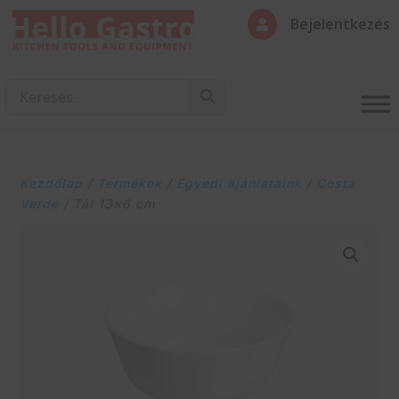
Bejelentkezés

Kezdőlap
/
Termékek
/
Egyedi ajánlataink
/
Costa
Verde
/ Tál 13×6 cm