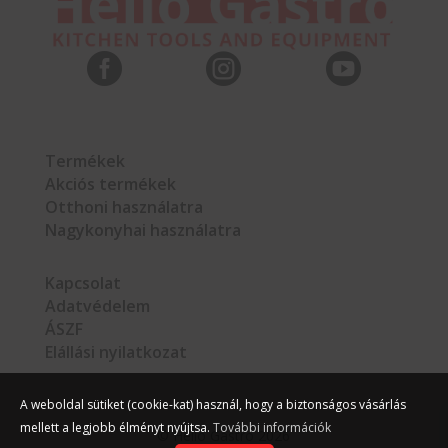



Termékek
Akciós termékek
Otthoni használatra
Nagykonyhai használatra
Kapcsolat
Adatvédelem
ÁSZF
Elállási nyilatkozat
A weboldal sütiket (cookie-kat) használ, hogy a biztonságos vásárlás
mellett a legjobb élményt nyújtsa.
További információk
©
Hello Gastro
2026