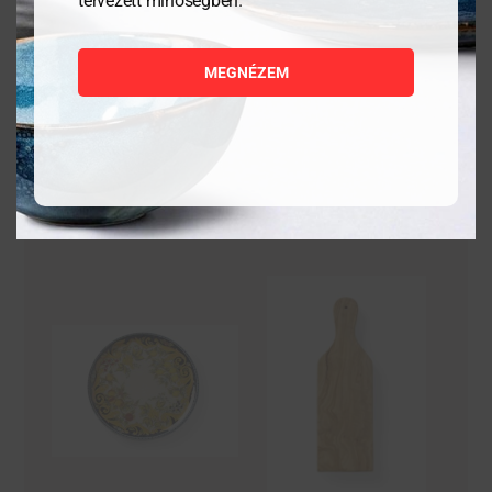
tervezett minőségben.
9 384
Ft
27 989
Ft
MEGNÉZEM
MEGNÉZEM
MEGNÉZEM
KOSÁRBA
KOSÁRBA
TESZEM
TESZEM