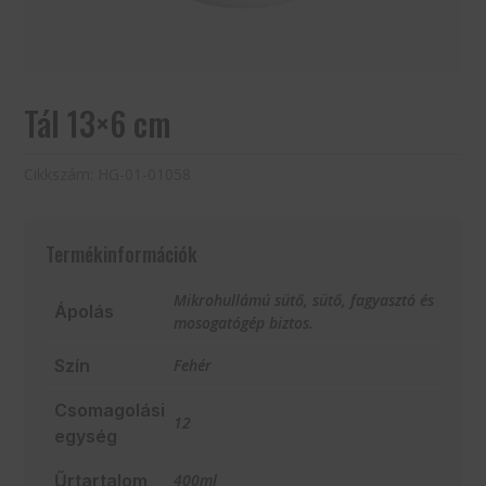
Tál 13×6 cm
Cikkszám:
HG-01-01058
Termékinformációk
Mikrohullámú sütő, sütő, fagyasztó és
Ápolás
mosogatógép biztos.
Szín
Fehér
Csomagolási
12
egység
Űrtartalom
400ml