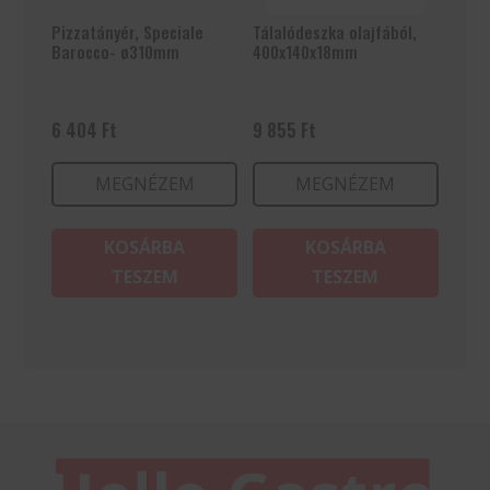
Pizzatányér, Speciale
Tálalódeszka olajfából,
Barocco- ø310mm
400x140x18mm
6 404
Ft
9 855
Ft
MEGNÉZEM
MEGNÉZEM
KOSÁRBA
KOSÁRBA
TESZEM
TESZEM