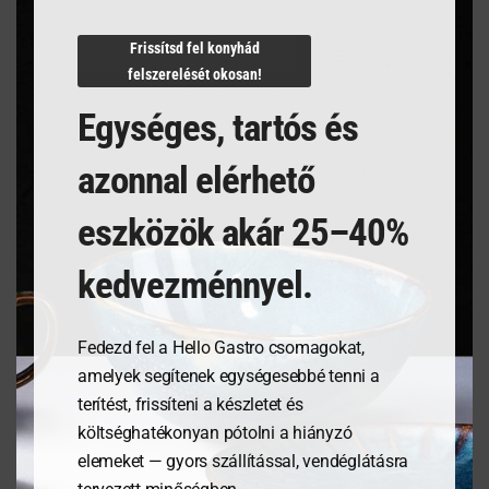
N/A
Frissítsd fel konyhád
felszerelését okosan!
Egységes, tartós és
Kapcsolódó termékek
azonnal elérhető
eszközök akár 25–40%
kedvezménnyel.
Fedezd fel a Hello Gastro csomagokat,
amelyek segítenek egységesebbé tenni a
terítést, frissíteni a készletet és
költséghatékonyan pótolni a hiányzó
Tálalódeszka olajfából,
Kenyérdoboz olajfából,
elemeket — gyors szállítással, vendéglátásra
350x150x18mm
245x198x94mm