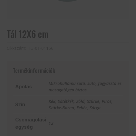
Tál 12X6 cm
Cikkszám:
HG-01-01156
Termékinformációk
Mikrohullámú sütő, sütő, fagyasztó és
Ápolás
mosogatógép biztos.
Kék, Sötétkék, Zöld, Szürke, Piros,
Szín
Szürke-Barna, Fehér, Sárga
Csomagolási
12
egység