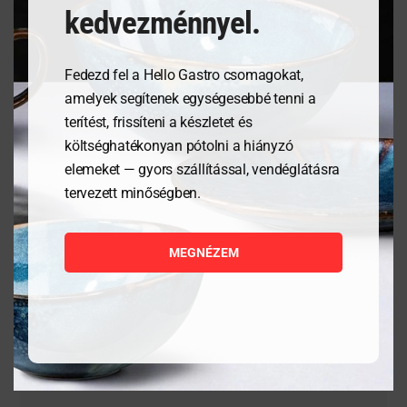
modernitás által lehetővé tett technikai tudásról.
kedvezménnyel.
Fedezd fel a Hello Gastro csomagokat,
amelyek segítenek egységesebbé tenni a
Kapcsolódó termékek
terítést, frissíteni a készletet és
költséghatékonyan pótolni a hiányzó
elemeket — gyors szállítással, vendéglátásra
tervezett minőségben.
MEGNÉZEM
Tálalódeszka olajfából,
Tálalódeszka olajfából,
300x150x18mm
250x150x18mm