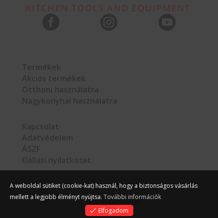



Termékek
Akciós termékek
Otthoni használatra
Nagykonyhai használatra
Kapcsolat
Adatvédelem
ÁSZF
Elállási nyilatkozat
A weboldal sütiket (cookie-kat) használ, hogy a biztonságos vásárlás
mellett a legjobb élményt nyújtsa.
További információk
©
Hello Gastro
2026
Elfogadom