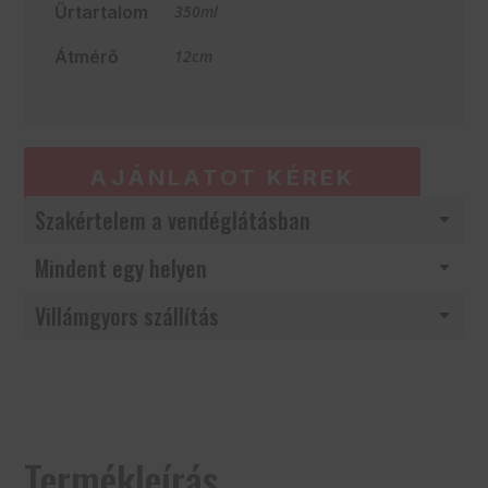
Űrtartalom
350ml
Átmérő
12cm
AJÁNLATOT KÉREK
Szakértelem a vendéglátásban
Mindent egy helyen
Villámgyors szállítás
Termékleírás