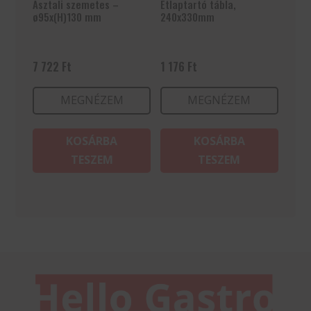
Asztali szemetes –
Étlaptartó tábla,
ø95x(H)130 mm
240x330mm
7 722
Ft
1 176
Ft
MEGNÉZEM
MEGNÉZEM
KOSÁRBA
KOSÁRBA
TESZEM
TESZEM