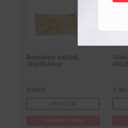
Kenyérdoboz olajfából,
Tálaló
245x198x94mm
400x2
27 989
Ft
11 736
MEGNÉZEM
KOSÁRBA TESZEM