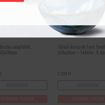
deszka olajfából,
Tálaló kosarak fast food
50x18mm
stílusban – Fekete- 6 da
Ft
2 328
Ft
MEGNÉZEM
MEGNÉZEM
KOSÁRBA TESZEM
KOSÁRBA TESZEM