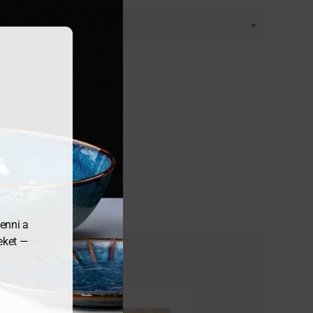
enni a
meket —