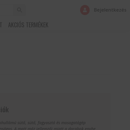
Bejelentkezés

T
AKCIÓS TERMÉKEK
m
iók
ohullámú sütő, sütő, fagyasztó és mosogatógép
onságos. A matt máz jellemzői miatt a darabok enyhe