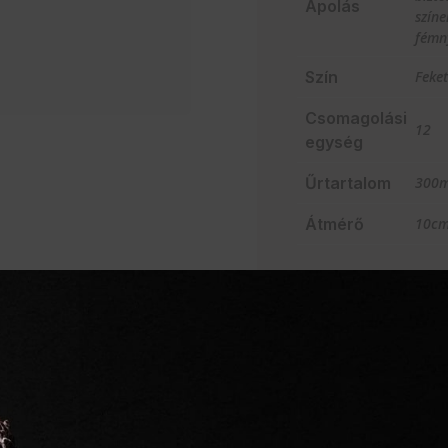
Ápolás
színe
fémn
Szín
Feket
Csomagolási
12
egység
Űrtartalom
300m
Átmérő
10c
AJÁNLATO
Szakértelem a vendég
Mindent egy helyen