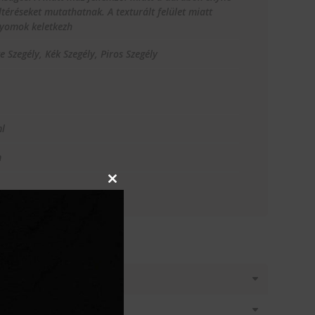
ltéréseket mutathatnak. A texturált felület miatt
yomok keletkezh
e Szegély, Kék Szegély, Piros Szegély
l
m
Close
this
module
T KÉREK
látásban