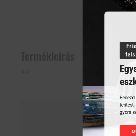
Fri
Termékleírás
fel
Egys
N/A
esz
Fedezd 
terítést
gyors s
M