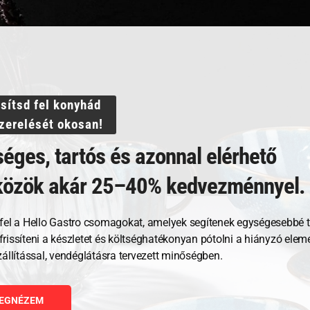
Villámgyors szállítás
ssítsd fel konyhád
szerelését okosan!
éges, tartós és azonnal elérhető
közök akár 25–40% kedvezménnyel.
fel a Hello Gastro csomagokat, amelyek segítenek egységesebbé t
, frissíteni a készletet és költséghatékonyan pótolni a hiányzó ele
Kapcsolódó termékek
zállítással, vendéglátásra tervezett minőségben.
EGNÉZEM