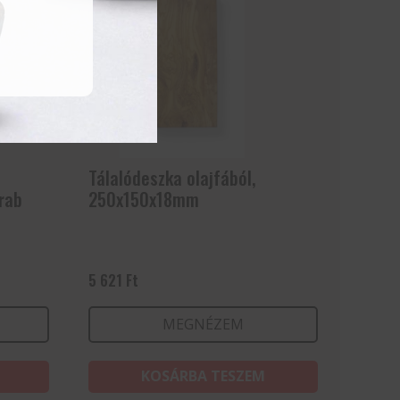
Tálalódeszka olajfából,
rab
250x150x18mm
5 621
Ft
MEGNÉZEM
KOSÁRBA TESZEM