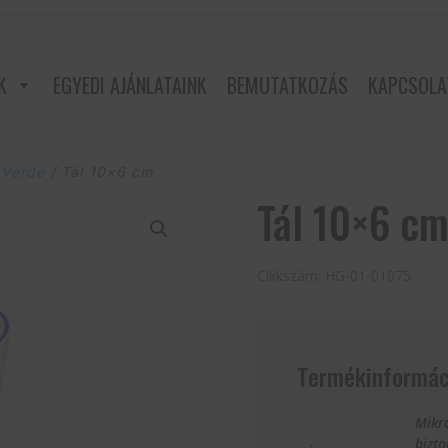
K
EGYEDI AJÁNLATAINK
BEMUTATKOZÁS
KAPCSOLA
 Verde
/ Tál 10×6 cm
Tál 10×6 c
Cikkszám:
HG-01-01075
Termékinformác
Mikr
bizt