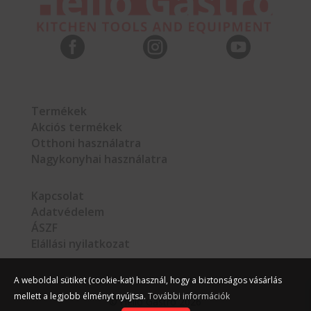



Termékek
Akciós termékek
Otthoni használatra
Nagykonyhai használatra
Kapcsolat
Adatvédelem
ÁSZF
Elállási nyilatkozat
A weboldal sütiket (cookie-kat) használ, hogy a biztonságos vásárlás
mellett a legjobb élményt nyújtsa.
További információk
©
Hello Gastro
2026