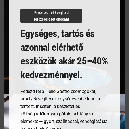
N/A
Frissítsd fel konyhád
felszerelését okosan!
Egységes, tartós és
Kapcsolódó termékek
azonnal elérhető
eszközök akár 25–40%
kedvezménnyel.
Fedezd fel a Hello Gastro csomagokat,
amelyek segítenek egységesebbé tenni a
terítést, frissíteni a készletet és
költséghatékonyan pótolni a hiányzó
Étlaptartó tábla,
Homár és rák tőrő – piros
elemeket — gyors szállítással, vendéglátásra
185x245mm
tervezett minőségben.