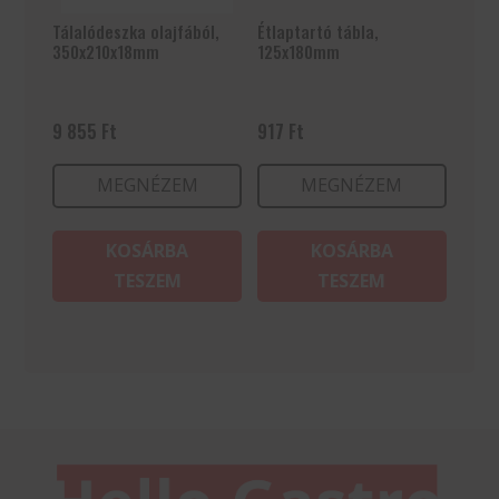
Tálalódeszka olajfából,
Étlaptartó tábla,
350x210x18mm
125x180mm
9 855
Ft
917
Ft
MEGNÉZEM
MEGNÉZEM
KOSÁRBA
KOSÁRBA
TESZEM
TESZEM