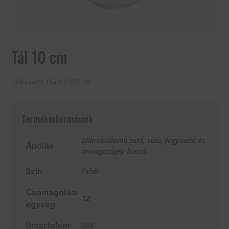
Tál 10 cm
Cikkszám:
HG-01-01176
Termékinformációk
Mikrohullámú sütő, sütő, fagyasztó és
Ápolás
mosogatógép biztos.
Szín
Fehér
Csomagolási
12
egység
Űrtartalom
N/A