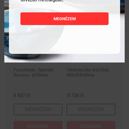
MEGNÉZEM
Pizzatányér, Speciale
Tálalódeszka olajfából,
Barocco- ø330mm
400x250x18mm
6 947
Ft
11 736
Ft
MEGNÉZEM
MEGNÉZEM
KOSÁRBA
KOSÁRBA