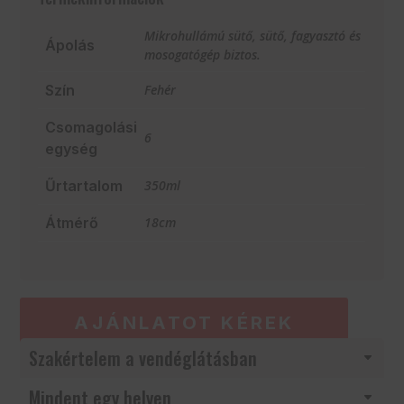
Mikrohullámú sütő, sütő, fagyasztó és
Ápolás
mosogatógép biztos.
Szín
Fehér
Csomagolási
6
egység
Űrtartalom
350ml
Átmérő
18cm
AJÁNLATOT KÉREK
Szakértelem a vendéglátásban
Mindent egy helyen