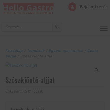
Bejelentkezés

Kezdőlap
/
Termékek
/
Egyedi ajánlataink
/
Costa
Verde
/ Szószkiöntő aljjal
Szószkiöntő aljjal
Cikkszám:
HG-01-00990
Termékinformációk