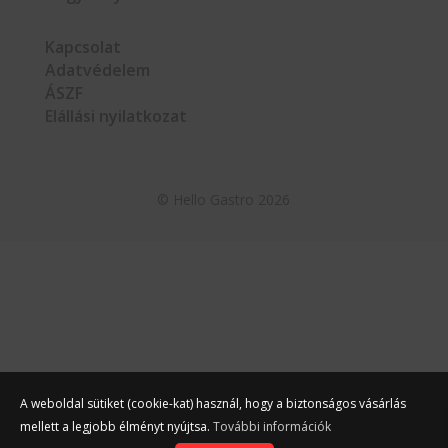
Kapcsolat
Adatvédelem
ÁSZF
Elállási nyilatkozat
©
Hello Gastro
2026
A weboldal sütiket (cookie-kat) használ, hogy a biztonságos vásárlás
mellett a legjobb élményt nyújtsa.
További információk