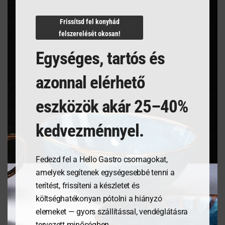
Frissítsd fel konyhád
felszerelését okosan!
Egységes, tartós és
azonnal elérhető
Tálalódeszka olajfából,
Tálalódeszka olajfából,
300x210x18mm
350x150x18mm
eszközök akár 25–40%
kedvezménnyel.
7 644
Ft
9 384
Ft
MEGNÉZEM
MEGNÉZEM
Fedezd fel a Hello Gastro csomagokat,
amelyek segítenek egységesebbé tenni a
terítést, frissíteni a készletet és
KOSÁRBA
KOSÁRBA
költséghatékonyan pótolni a hiányzó
TESZEM
TESZEM
elemeket — gyors szállítással, vendéglátásra
tervezett minőségben.