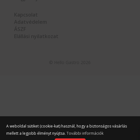
Kapcsolat
Adatvédelem
ÁSZF
Elállási nyilatkozat
©
Hello Gastro
2026
A weboldal sütiket (cookie-kat) használ, hogy a biztonságos vásárlás
mellett a legjobb élményt nyújtsa.
További információk