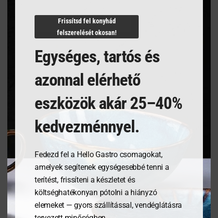
Frissítsd fel konyhád
felszerelését okosan!
Egységes, tartós és
azonnal elérhető
Tálalódeszka olajfából,
Salátástál, Fehér,
400x250x18mm
⌀230mm
eszközök akár 25–40%
kedvezménnyel.
11 736
Ft
6 559
Ft
MEGNÉZEM
MEGNÉZEM
Fedezd fel a Hello Gastro csomagokat,
amelyek segítenek egységesebbé tenni a
terítést, frissíteni a készletet és
KOSÁRBA
KOSÁRBA
költséghatékonyan pótolni a hiányzó
TESZEM
TESZEM
elemeket — gyors szállítással, vendéglátásra
tervezett minőségben.