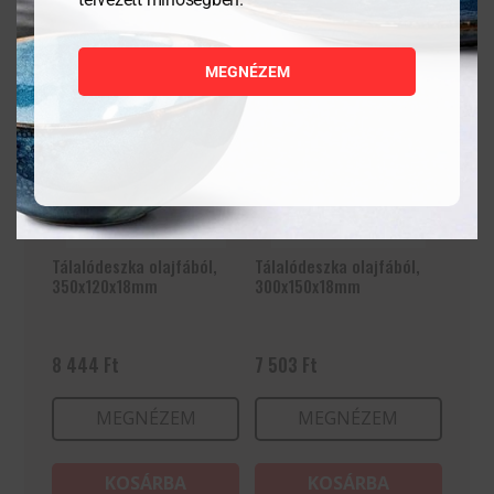
MEGNÉZEM
Tálalódeszka olajfából,
Tálalódeszka olajfából,
350x120x18mm
300x150x18mm
8 444
Ft
7 503
Ft
MEGNÉZEM
MEGNÉZEM
KOSÁRBA
KOSÁRBA