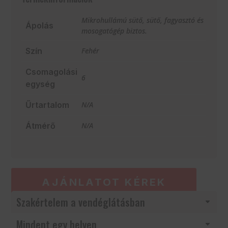
Mikrohullámú sütő, sütő, fagyasztó és
Ápolás
mosogatógép biztos.
Szín
Fehér
Csomagolási
6
egység
Űrtartalom
N/A
Átmérő
N/A
AJÁNLATOT KÉREK
Szakértelem a vendéglátásban
Mindent egy helyen