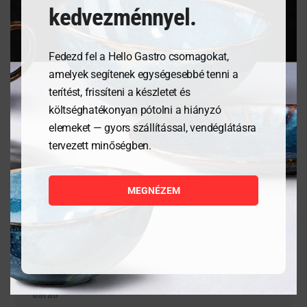
modernitás által lehetővé tett technikai tudásról.
kedvezménnyel.
Fedezd fel a Hello Gastro csomagokat,
amelyek segítenek egységesebbé tenni a
Kapcsolódó termékek
terítést, frissíteni a készletet és
költséghatékonyan pótolni a hiányzó
elemeket — gyors szállítással, vendéglátásra
tervezett minőségben.
MEGNÉZEM
Tálaló kosarak fast food
Tálalódeszka olajfából,
stílusban – Barna- 6
300x210x18mm
darab