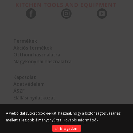



Termékek
Akciós termékek
Otthoni használatra
Nagykonyhai használatra
Kapcsolat
Adatvédelem
ÁSZF
Elállási nyilatkozat
A weboldal sütiket (cookie-kat) használ, hogy a biztonságos vásárlás
mellett a legjobb élményt nyújtsa.
További információk
©
Hello Gastro
2026
Elfogadom