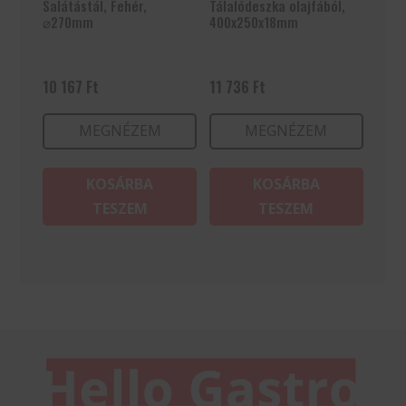
Salátástál, Fehér,
Tálalódeszka olajfából,
⌀270mm
400x250x18mm
10 167
Ft
11 736
Ft
MEGNÉZEM
MEGNÉZEM
KOSÁRBA
KOSÁRBA
TESZEM
TESZEM