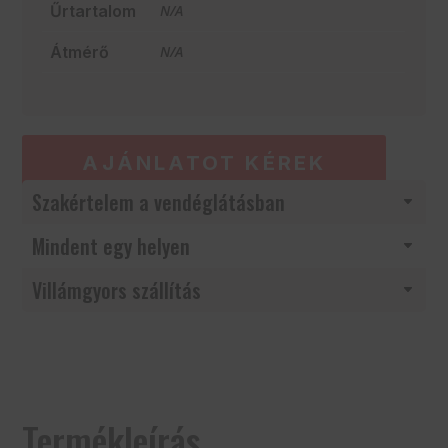
Űrtartalom
N/A
Átmérő
N/A
AJÁNLATOT KÉREK
Szakértelem a vendéglátásban
Mindent egy helyen
Villámgyors szállítás
Termékleírás