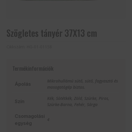
Szögletes tányér 37X13 cm
Cikkszám:
HG-01-01158
Termékinformációk
Mikrohullámú sütő, sütő, fagyasztó és
Ápolás
mosogatógép biztos.
Kék, Sötétkék, Zöld, Szürke, Piros,
Szín
Szürke-Barna, Fehér, Sárga
Csomagolási
4
egység