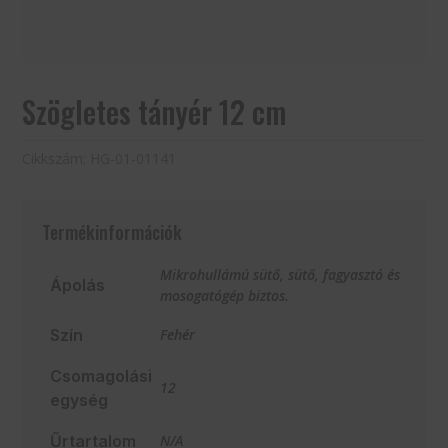
Szögletes tányér 12 cm
Cikkszám:
HG-01-01141
Termékinformációk
Mikrohullámú sütő, sütő, fagyasztó és
Ápolás
mosogatógép biztos.
Szín
Fehér
Csomagolási
12
egység
Űrtartalom
N/A