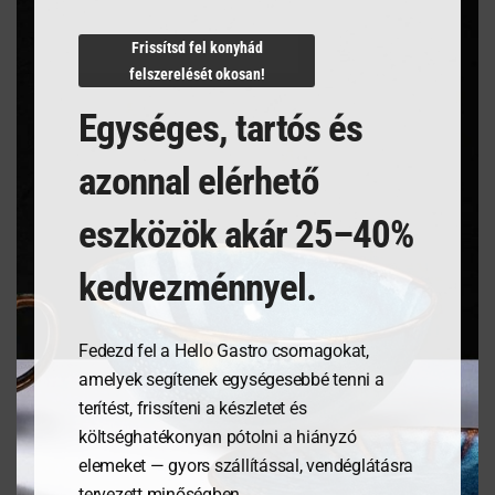
N/A
Frissítsd fel konyhád
felszerelését okosan!
Egységes, tartós és
Kapcsolódó termékek
azonnal elérhető
eszközök akár 25–40%
kedvezménnyel.
Fedezd fel a Hello Gastro csomagokat,
amelyek segítenek egységesebbé tenni a
terítést, frissíteni a készletet és
költséghatékonyan pótolni a hiányzó
Tálalódeszka olajfából,
Salátástál, Fehér,
elemeket — gyors szállítással, vendéglátásra
350x210x18mm
⌀230mm
tervezett minőségben.