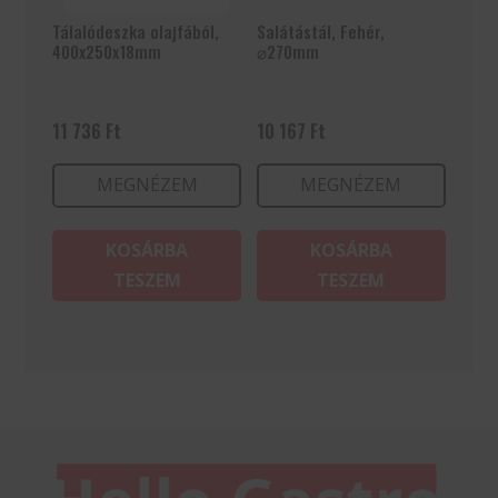
Tálalódeszka olajfából,
Salátástál, Fehér,
400x250x18mm
⌀270mm
11 736
Ft
10 167
Ft
MEGNÉZEM
MEGNÉZEM
KOSÁRBA
KOSÁRBA
TESZEM
TESZEM