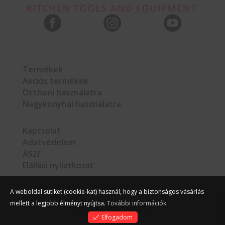



Termékek
Akciós termékek
Otthoni használatra
Nagykonyhai használatra
Kapcsolat
Adatvédelem
ÁSZF
Elállási nyilatkozat
A weboldal sütiket (cookie-kat) használ, hogy a biztonságos vásárlás
mellett a legjobb élményt nyújtsa.
További információk
©
Hello Gastro
2026
Elfogadom