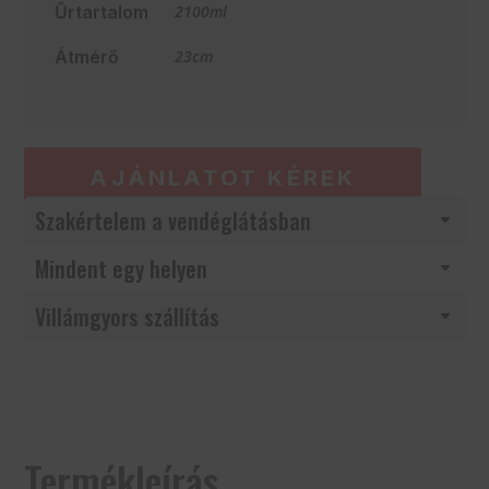
Űrtartalom
2100ml
Átmérő
23cm
AJÁNLATOT KÉREK
Szakértelem a vendéglátásban
Mindent egy helyen
Villámgyors szállítás
Termékleírás