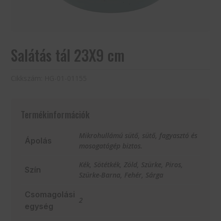
Salátás tál 23X9 cm
Cikkszám:
HG-01-01155
Termékinformációk
Mikrohullámú sütő, sütő, fagyasztó és
Ápolás
mosogatógép biztos.
Kék, Sötétkék, Zöld, Szürke, Piros,
Szín
Szürke-Barna, Fehér, Sárga
Csomagolási
2
egység