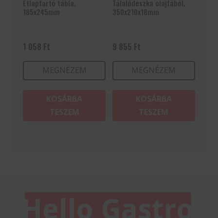
Étlaptartó tábla,
Tálalódeszka olajfából,
185x245mm
350x210x18mm
1 058
Ft
9 855
Ft
MEGNÉZEM
MEGNÉZEM
KOSÁRBA
KOSÁRBA
TESZEM
TESZEM