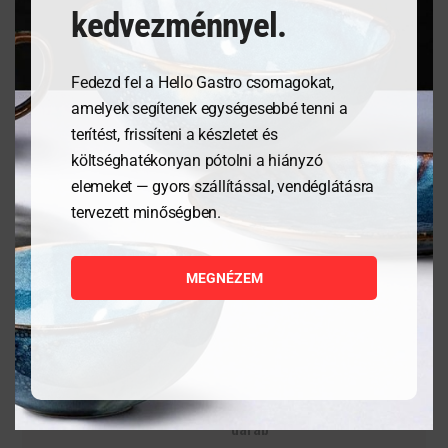
modernitás által lehetővé tett technikai tudásról.
kedvezménnyel.
Fedezd fel a Hello Gastro csomagokat,
amelyek segítenek egységesebbé tenni a
Kapcsolódó termékek
terítést, frissíteni a készletet és
költséghatékonyan pótolni a hiányzó
elemeket — gyors szállítással, vendéglátásra
tervezett minőségben.
MEGNÉZEM
Étlaptartó tábla,
Tálaló kosarak fast food
125x180mm
stílusban – Piros – 6
darab