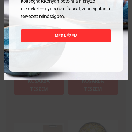
költséghatékonyan pótolni a hiányzó
elemeket — gyors szállítással, vendéglátásra
tervezett minőségben.
Tálalódeszka olajfából,
Tálalódeszka olajfából,
250x150x18mm
350x150x18mm
MEGNÉZEM
5 621
Ft
9 384
Ft
MEGNÉZEM
MEGNÉZEM
KOSÁRBA
KOSÁRBA
TESZEM
TESZEM