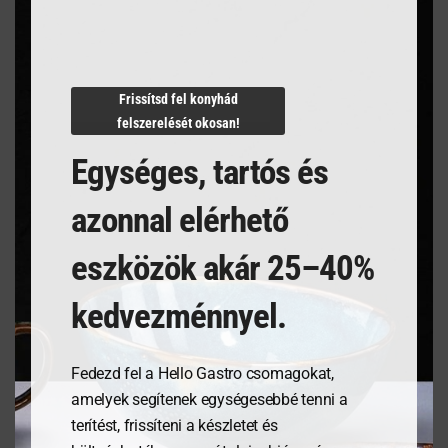
Az ovális 32x24cm-es Agma Marino tányér egy
lapos tányér, amely többféle célra is használható.
Kombinálja a kék mázat és a hullámos formák
Frissítsd fel konyhád
gradiens hatását a porcelán hullámzó formáiban, a
felszerelését okosan!
kedvenc ételének frissességével.
Egységes, tartós és
azonnal elérhető
Kapcsolódó termékek
eszközök akár 25–40%
kedvezménnyel.
Fedezd fel a Hello Gastro csomagokat,
amelyek segítenek egységesebbé tenni a
terítést, frissíteni a készletet és