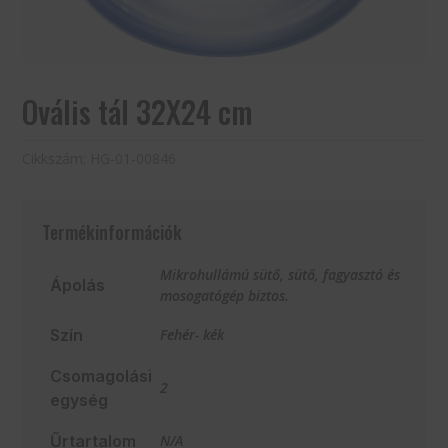
Ovális tál 32X24 cm
Cikkszám:
HG-01-00846
Termékinformációk
Mikrohullámú sütő, sütő, fagyasztó és
Ápolás
mosogatógép biztos.
Szín
Fehér- kék
Csomagolási
2
egység
Űrtartalom
N/A