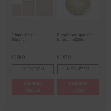
Étlaptartó tábla,
Pizzatányér, Speciale
185x245mm
Barocco- ø330mm
1 058
Ft
6 947
Ft
MEGNÉZEM
MEGNÉZEM
KOSÁRBA
KOSÁRBA
TESZEM
TESZEM