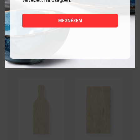
tervezett minőségben.
1 058
Ft
5 880
Ft
MEGNÉZEM
MEGNÉZEM
MEGNÉZEM
KOSÁRBA
KOSÁRBA
TESZEM
TESZEM