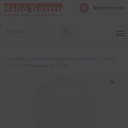
Bejelentkezés

Kezdőlap
/
Termékek
/
Egyedi ajánlataink
/
Costa
Verde
/ Mélytányér 24×4 cm