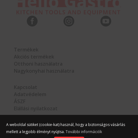



Termékek
Akciós termékek
Otthoni használatra
Nagykonyhai használatra
Kapcsolat
Adatvédelem
ÁSZF
Elállási nyilatkozat
A weboldal sütiket (cookie-kat) használ, hogy a biztonságos vásárlás
mellett a legjobb élményt nyújtsa.
További információk
©
Hello Gastro
2026