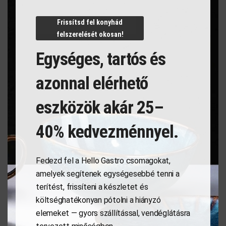
N/A
Frissítsd fel konyhád
felszerelését okosan!
Egységes, tartós és
Kapcsolódó termékek
azonnal elérhető
eszközök akár 25–
40% kedvezménnyel.
Fedezd fel a Hello Gastro csomagokat,
amelyek segítenek egységesebbé tenni a
terítést, frissíteni a készletet és
költséghatékonyan pótolni a hiányzó
Étlaptartó tábla,
Tálalódeszka olajfából,
elemeket — gyors szállítással, vendéglátásra
185x245mm
250x165x18mm