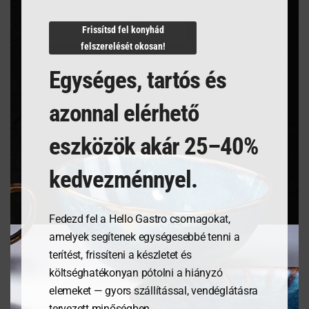
N/A
Frissítsd fel konyhád
felszerelését okosan!
Egységes, tartós és
Kapcsolódó termékek
azonnal elérhető
eszközök akár 25–40%
kedvezménnyel.
Fedezd fel a Hello Gastro csomagokat,
amelyek segítenek egységesebbé tenni a
terítést, frissíteni a készletet és
költséghatékonyan pótolni a hiányzó
Tálalódeszka olajfából,
Tálalódeszka olajfából,
elemeket — gyors szállítással, vendéglátásra
350x150x18mm
350x120x18mm
tervezett minőségben.