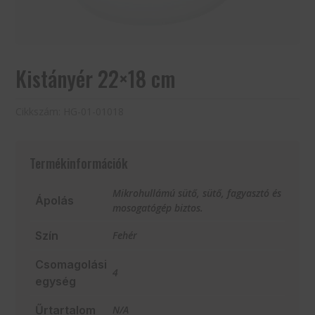
Kistányér 22×18 cm
Cikkszám:
HG-01-01018
Termékinformációk
Mikrohullámú sütő, sütő, fagyasztó és
Ápolás
mosogatógép biztos.
Szín
Fehér
Csomagolási
4
egység
Űrtartalom
N/A