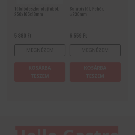
Tálalódeszka olajfából,
Salátástál, Fehér,
250x165x18mm
⌀230mm
5 880
Ft
6 559
Ft
MEGNÉZEM
MEGNÉZEM
KOSÁRBA
KOSÁRBA
TESZEM
TESZEM