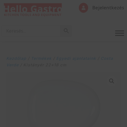
Bejelentkezés

Kezdőlap
/
Termékek
/
Egyedi ajánlataink
/
Costa
Verde
/ Kistányér 22×18 cm