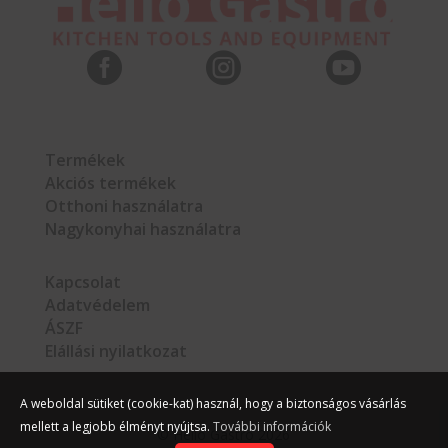



Termékek
Akciós termékek
Otthoni használatra
Nagykonyhai használatra
Kapcsolat
Adatvédelem
ÁSZF
Elállási nyilatkozat
A weboldal sütiket (cookie-kat) használ, hogy a biztonságos vásárlás
mellett a legjobb élményt nyújtsa.
További információk
©
Hello Gastro
2026