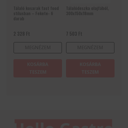
Tálaló kosarak fast food
Tálalódeszka olajfából,
stílusban – Fekete- 6
300x150x18mm
darab
2 328
Ft
7 503
Ft
MEGNÉZEM
MEGNÉZEM
KOSÁRBA
KOSÁRBA
TESZEM
TESZEM