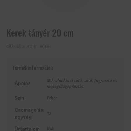
Kerek tányér 20 cm
Cikkszám:
HG-01-00984
Termékinformációk
Mikrohullámú sütő, sütő, fagyasztó és
Ápolás
mosogatógép biztos.
Szín
Fehér
Csomagolási
12
egység
Űrtartalom
N/A