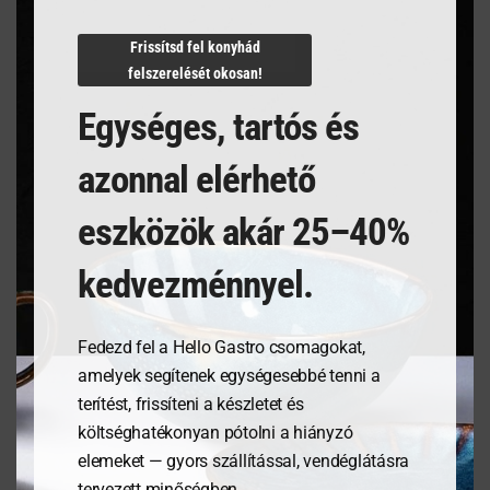
N/A
Frissítsd fel konyhád
felszerelését okosan!
Egységes, tartós és
Kapcsolódó termékek
azonnal elérhető
eszközök akár 25–40%
kedvezménnyel.
Fedezd fel a Hello Gastro csomagokat,
amelyek segítenek egységesebbé tenni a
terítést, frissíteni a készletet és
költséghatékonyan pótolni a hiányzó
Tálalódeszka olajfából,
Étlaptartó tábla,
elemeket — gyors szállítással, vendéglátásra
250x165x18mm
240x330mm
tervezett minőségben.