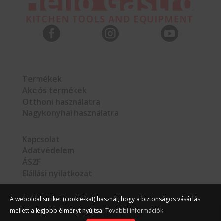



Termékek
Akciós termékek
Otthoni használatra
Nagykonyhai használatra
Kapcsolat
Adatvédelem
ÁSZF
Elállási nyilatkozat
A weboldal sütiket (cookie-kat) használ, hogy a biztonságos vásárlás
mellett a legjobb élményt nyújtsa.
További információk
©
Hello Gastro
2026