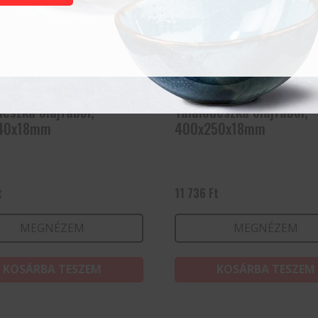
deszka olajfából,
Tálalódeszka olajfából,
40x18mm
400x250x18mm
t
11 736
Ft
MEGNÉZEM
MEGNÉZEM
KOSÁRBA TESZEM
KOSÁRBA TESZEM