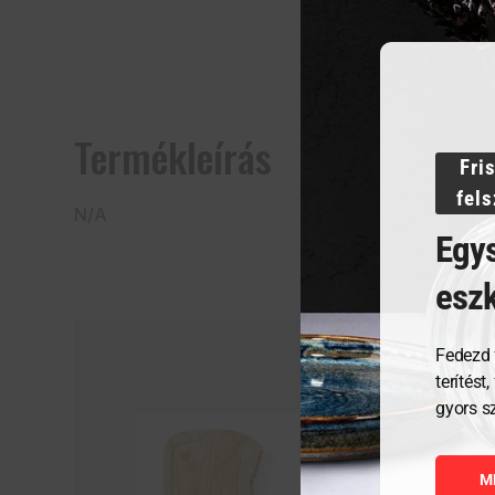
Termékleírás
Fri
fel
N/A
Egys
esz
Fedezd 
terítést
gyors s
M