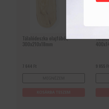
Tálalódeszka olajfából,
Tálaló
300x210x18mm
400x1
7 644
Ft
9 855
F
MEGNÉZEM
KOSÁRBA TESZEM