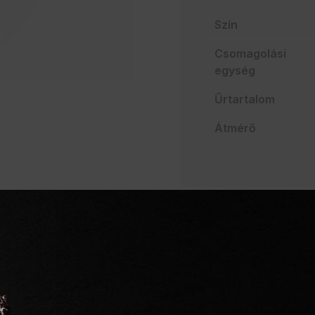
Szín
Csomagolási
egység
Űrtartalom
Átmérő
AJÁNLATO
Szakértelem a vendég
Mindent egy helyen
Villámgyors szállítás