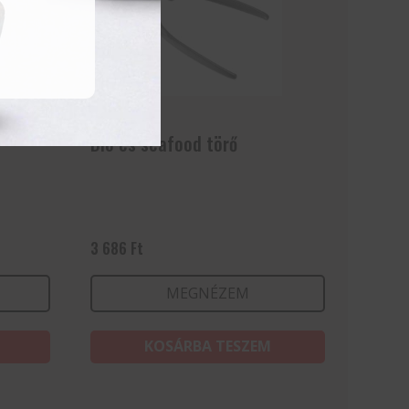
Dió és seafood törő
3 686
Ft
MEGNÉZEM
KOSÁRBA TESZEM