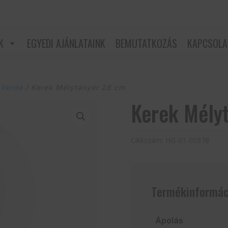
K
EGYEDI AJÁNLATAINK
BEMUTATKOZÁS
KAPCSOLA
 Verde
/ Kerek Mélytányér 28 cm
Kerek Mély
Cikkszám:
HG-01-00978
Termékinformác
Ápolás