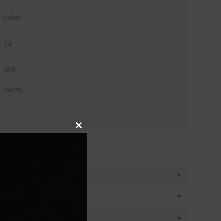
Fehér
12
N/A
28cm
Close
this
module
T KÉREK
látásban