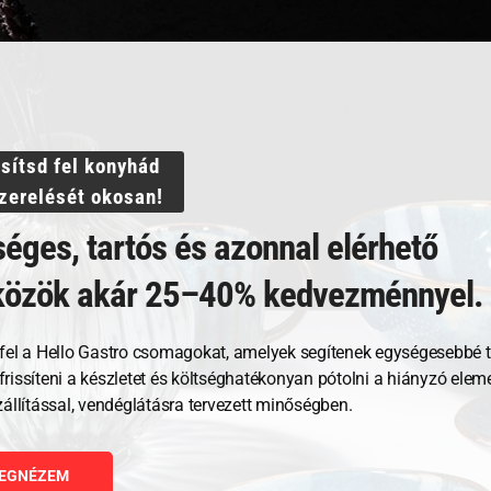
ssítsd fel konyhád
szerelését okosan!
éges, tartós és azonnal elérhető
közök akár 25–40% kedvezménnyel.
Kapcsolódó termékek
fel a Hello Gastro csomagokat, amelyek segítenek egységesebbé t
, frissíteni a készletet és költséghatékonyan pótolni a hiányzó ele
zállítással, vendéglátásra tervezett minőségben.
EGNÉZEM