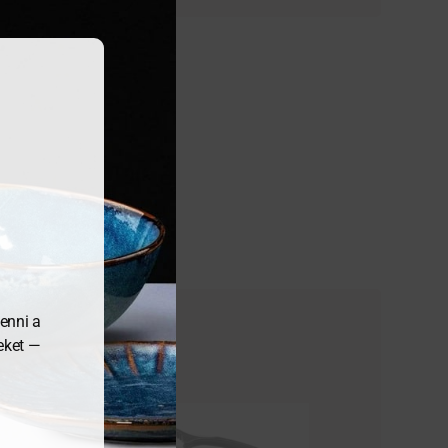
enni a
meket —