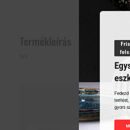
Termékleírás
Fri
fel
N/A
Egys
esz
Fedezd 
terítést
gyors s
M