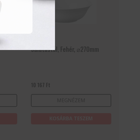
Salátástál, Fehér, ⌀270mm
10 167
Ft
MEGNÉZEM
KOSÁRBA TESZEM