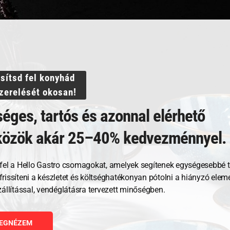
ssítsd fel konyhád
szerelését okosan!
éges, tartós és azonnal elérhető
közök akár 25–40% kedvezménnyel.
Kapcsolódó termékek
fel a Hello Gastro csomagokat, amelyek segítenek egységesebbé t
, frissíteni a készletet és költséghatékonyan pótolni a hiányzó ele
zállítással, vendéglátásra tervezett minőségben.
EGNÉZEM