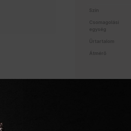
Szín
Csomagolási
egység
Űrtartalom
Átmérő
AJÁNLATO
Szakértelem a vendég
Mindent egy helyen
Villámgyors szállítás