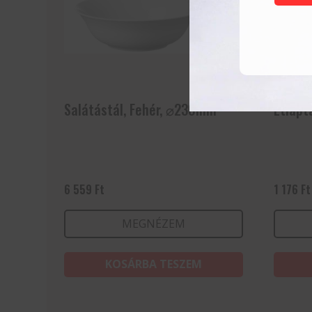
Salátástál, Fehér, ⌀230mm
Étlapt
6 559
Ft
1 176
Ft
MEGNÉZEM
KOSÁRBA TESZEM