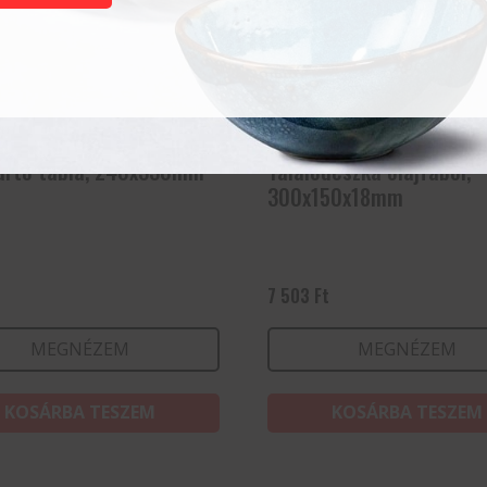
artó tábla, 240x330mm
Tálalódeszka olajfából,
300x150x18mm
7 503
Ft
MEGNÉZEM
MEGNÉZEM
KOSÁRBA TESZEM
KOSÁRBA TESZEM