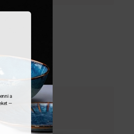
enni a
meket —