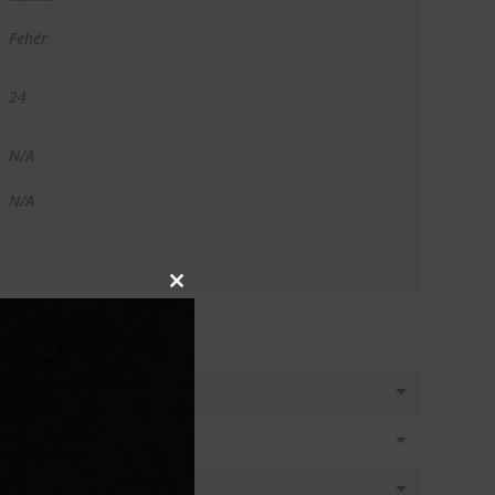
Fehér
24
N/A
N/A
Close
this
module
T KÉREK
látásban