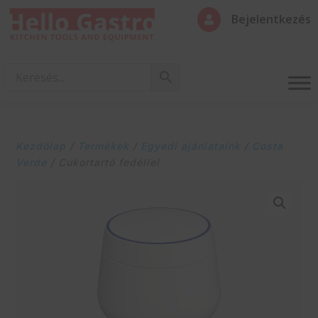
Bejelentkezés

Kezdőlap
/
Termékek
/
Egyedi ajánlataink
/
Costa
Verde
/ Cukortartó fedéllel