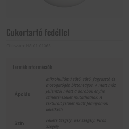
Cukortartó fedéllel
Cikkszám:
HG-01-01068
Termékinformációk
Mikrohullámú sütő, sütő, fagyasztó és
mosogatógép biztonságos. A matt máz
jellemzői miatt a darabok enyhe
Ápolás
színeltéréseket mutathatnak. A
texturált felület miatt fémnyomok
keletkezh
Fekete Szegély, Kék Szegély, Piros
Szín
Szegély