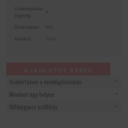
Csomagolási
6
egység
Űrtartalom
N/A
Átmérő
12cm
AJÁNLATOT KÉREK
Szakértelem a vendéglátásban
Mindent egy helyen
Villámgyors szállítás