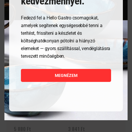
kedvezménnyel.
Fedezd fel a Hello Gastro csomagokat,
Kapcsolódó termékek
amelyek segítenek egységesebbé tenni a
terítést, frissíteni a készletet és
költséghatékonyan pótolni a hiányzó
elemeket — gyors szállítással, vendéglátásra
tervezett minőségben.
MEGNÉZEM
Tálalódeszka olajfából,
Homár és rák tőrő – piros
250x165x18mm
5 880
Ft
3 841
Ft