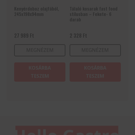
Kenyérdoboz olajfából,
Tálaló kosarak fast food
245x198x94mm
stílusban – Fekete- 6
darab
27 989
Ft
2 328
Ft
MEGNÉZEM
MEGNÉZEM
KOSÁRBA
KOSÁRBA
TESZEM
TESZEM