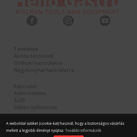



Termékek
Akciós termékek
Otthoni használatra
Nagykonyhai használatra
Kapcsolat
Adatvédelem
ÁSZF
Elállási nyilatkozat
A weboldal sütiket (cookie-kat) használ, hogy a biztonságos vásárlás
mellett a legjobb élményt nyújtsa.
További információk
©
Hello Gastro
2026