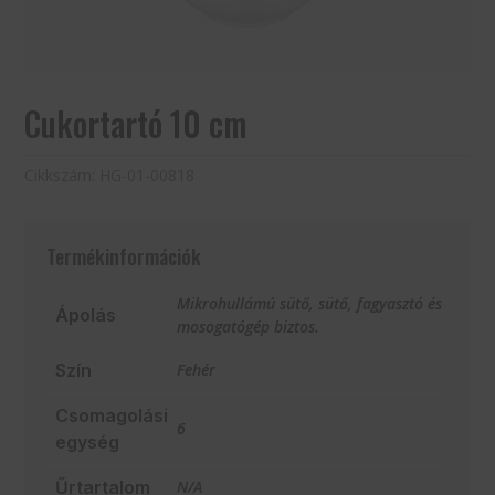
Cukortartó 10 cm
Cikkszám:
HG-01-00818
Termékinformációk
Mikrohullámú sütő, sütő, fagyasztó és
Ápolás
mosogatógép biztos.
Szín
Fehér
Csomagolási
6
egység
Űrtartalom
N/A