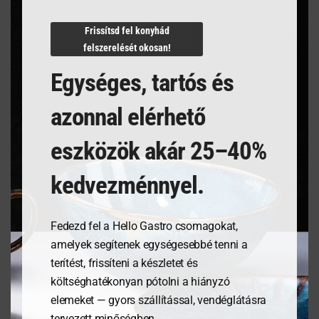
N/A
Frissítsd fel konyhád
felszerelését okosan!
Egységes, tartós és
Kapcsolódó termékek
azonnal elérhető
eszközök akár 25–40%
kedvezménnyel.
Fedezd fel a Hello Gastro csomagokat,
amelyek segítenek egységesebbé tenni a
terítést, frissíteni a készletet és
költséghatékonyan pótolni a hiányzó
Salátástál, Fehér,
Tálalódeszka olajfából,
elemeket — gyors szállítással, vendéglátásra
⌀270mm
400x250x18mm
tervezett minőségben.