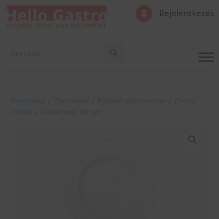
Bejelentkezés

Kezdőlap
/
Termékek
/
Egyedi ajánlataink
/
Costa
Verde
/ Csészealj 18 cm