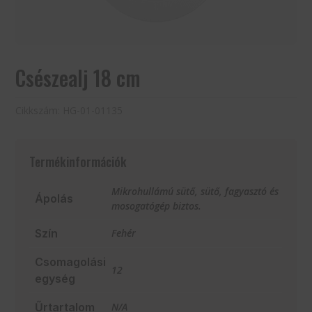
Csészealj 18 cm
Cikkszám:
HG-01-01135
Termékinformációk
Mikrohullámú sütő, sütő, fagyasztó és
Ápolás
mosogatógép biztos.
Szín
Fehér
Csomagolási
12
egység
Űrtartalom
N/A