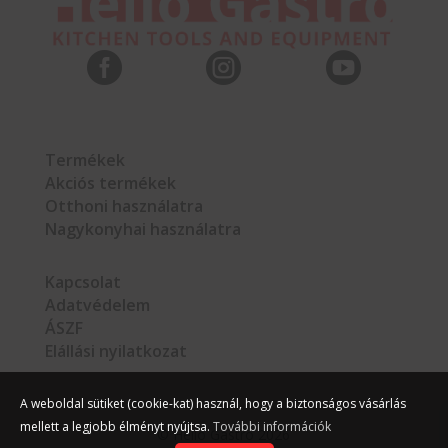



Termékek
Akciós termékek
Otthoni használatra
Nagykonyhai használatra
Kapcsolat
Adatvédelem
ÁSZF
Elállási nyilatkozat
A weboldal sütiket (cookie-kat) használ, hogy a biztonságos vásárlás
mellett a legjobb élményt nyújtsa.
További információk
©
Hello Gastro
2026