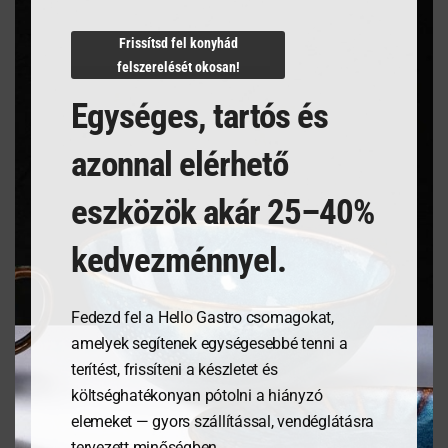
N/A
Frissítsd fel konyhád
felszerelését okosan!
Egységes, tartós és
Kapcsolódó termékek
azonnal elérhető
eszközök akár 25–40%
kedvezménnyel.
Fedezd fel a Hello Gastro csomagokat,
amelyek segítenek egységesebbé tenni a
terítést, frissíteni a készletet és
költséghatékonyan pótolni a hiányzó
Tálalódeszka olajfából,
Tálaló kosarak fast food
elemeket — gyors szállítással, vendéglátásra
250x165x18mm
stílusban – Fekete- 6
tervezett minőségben.