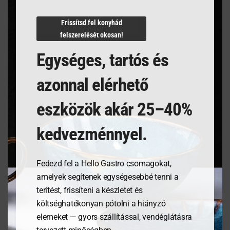
N/A
Frissítsd fel konyhád
felszerelését okosan!
Egységes, tartós és
Kapcsolódó termékek
azonnal elérhető
eszközök akár 25–40%
kedvezménnyel.
Fedezd fel a Hello Gastro csomagokat,
amelyek segítenek egységesebbé tenni a
terítést, frissíteni a készletet és
költséghatékonyan pótolni a hiányzó
Tálaló kosarak fast food
Tálaló kosarak fast food
elemeket — gyors szállítással, vendéglátásra
stílusban – Piros – 6
stílusban – Barna- 6