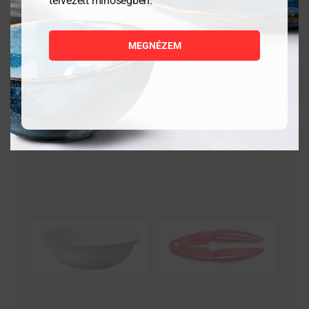
tervezett minőségben.
darab
darab
2 328
Ft
2 328
Ft
MEGNÉZEM
MEGNÉZEM
MEGNÉZEM
KOSÁRBA
KOSÁRBA
TESZEM
TESZEM