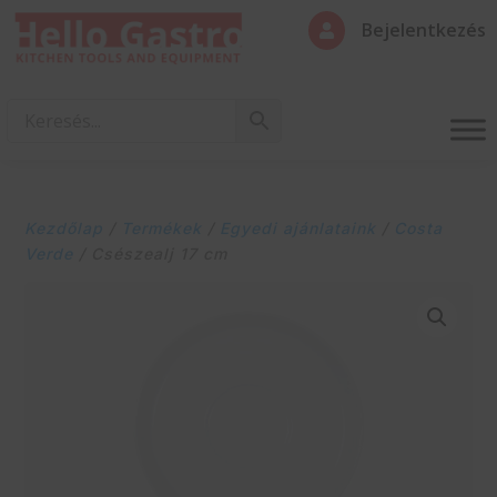
Bejelentkezés

Kezdőlap
/
Termékek
/
Egyedi ajánlataink
/
Costa
Verde
/ Csészealj 17 cm