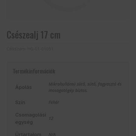
Csészealj 17 cm
Cikkszám:
HG-01-01051
Termékinformációk
Mikrohullámú sütő, sütő, fagyasztó és
Ápolás
mosogatógép biztos.
Szín
Fehér
Csomagolási
12
egység
Űrtartalom
N/A