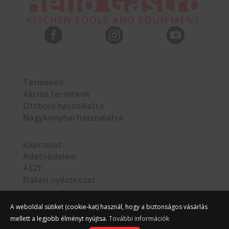



Termékek
Akciós termékek
Otthoni használatra
Nagykonyhai használatra
Kapcsolat
Adatvédelem
ÁSZF
Elállási nyilatkozat
A weboldal sütiket (cookie-kat) használ, hogy a biztonságos vásárlás
mellett a legjobb élményt nyújtsa.
További információk
©
Hello Gastro
2026