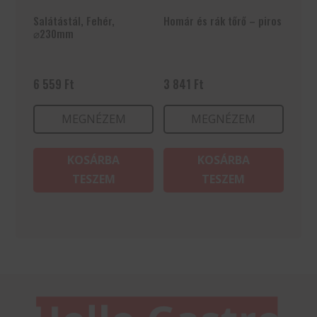
Salátástál, Fehér,
Homár és rák tőrő – piros
⌀230mm
6 559
Ft
3 841
Ft
MEGNÉZEM
MEGNÉZEM
KOSÁRBA
KOSÁRBA
TESZEM
TESZEM