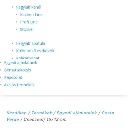
Fagylalt kanál
Kitchen Line
Profi Line
Stöckel
Fagylalt Spatula
Különböző eszközök
Polikarbonát
Egyedi ajánlataink
Bemutatkozás
Habnyomó csövek
Kapcsolat
Habszifon
Akciós termékek
Habüst
Habverők
Habzsák
Kenőlapok
Kezdőlap
/
Termékek
/
Egyedi ajánlataink
/
Costa
Kiszúró formák
Verde
/ Csészealj 15×13 cm
Különböző cukrász eszközök