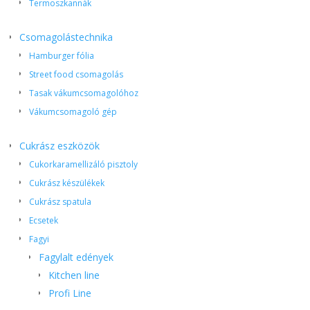
Termoszkannák
Csomagolástechnika
Hamburger fólia
Street food csomagolás
Tasak vákumcsomagolóhoz
Vákumcsomagoló gép
Cukrász eszközök
Cukorkaramellizáló pisztoly
Cukrász készülékek
Cukrász spatula
Ecsetek
Fagyi
Fagylalt edények
Kitchen line
Profi Line