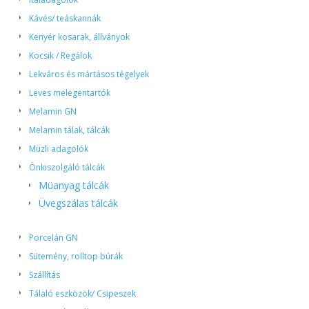
Kávés/ teáskannák
Kenyér kosarak, állványok
Kocsik / Regálok
Lekváros és mártásos tégelyek
Leves melegentartók
Melamin GN
Melamin tálak, tálcák
Müzli adagolók
Önkiszolgáló tálcák
Müanyag tálcák
Üvegszálas tálcák
Porcelán GN
Sütemény, rolltop búrák
Szállítás
Tálaló eszközök/ Csipeszek