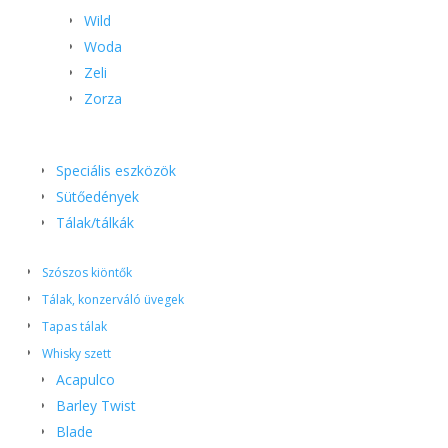
Wild
Woda
Zeli
Zorza
Speciális eszközök
Sütőedények
Tálak/tálkák
Szószos kiöntők
Tálak, konzerváló üvegek
Tapas tálak
Whisky szett
Acapulco
Barley Twist
Blade