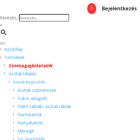
Bejelentkezés

Keresés...
×
Kezdőlap
Termékek
Csomagajánlataink
Asztali tálalás
Asztali kiegészítők
Asztali szemetesek
Cukor adagoló
Felíró táblák/ asztali táblák
Hamutartók
Kártyatartók
Menage
Só- borsörlők