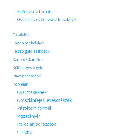
Evőeszköz tartók
Gyermek evőeszköz készletek
Fa tálalók
Fagylaltos kelyhek
Felszolgáló eszközök
Kancsók, karaffok
Különlegességek
Pincér eszközök
Porcelán
Gyermekeknek
Oroszlánfejes levescsészék
Pástétom formák
Pizzatányér
Porcelán sorozatok
Hendi