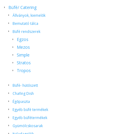
Büfé/ Catering
Állványok, kiemelők
Bemutató tálca
Büfé rendszerek
Egzos
Mezos
Simple
Stratos
Tropos
Büfé- hütőszett
Chafing Dish
Égőpaszta
Egyéb büfé termékek
Egyéb büfétermékek
Gyümölcskosarak
Italadagolók