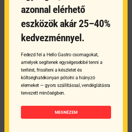
azonnal elérhető
eszközök akár 25–40%
kedvezménnyel.
Fedezd fel a Hello Gastro csomagokat,
amelyek segítenek egységesebbé tenni a
Étlaptartó tábla,
Asztali szemetes –
terítést, frissíteni a készletet és
240x330mm
ø95x(H)130 mm
költséghatékonyan pótolni a hiányzó
elemeket — gyors szállítással, vendéglátásra
tervezett minőségben.
1 176
Ft
7 722
Ft
MEGNÉZEM
MEGNÉZEM
MEGNÉZEM
KOSÁRBA
KOSÁRBA