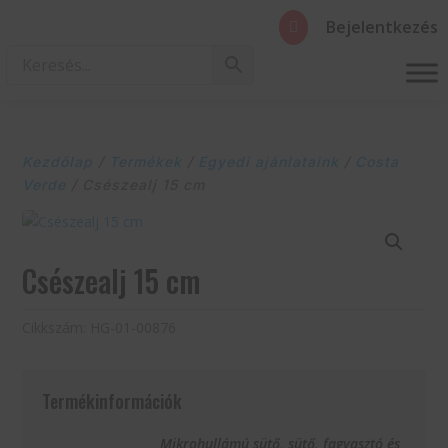
Bejelentkezés

Kezdőlap
/
Termékek
/
Egyedi ajánlataink
/
Costa
Verde
/ Csészealj 15 cm
Csészealj 15 cm
Cikkszám:
HG-01-00876
Termékinformációk
Mikrohullámú sütő, sütő, fagyasztó és