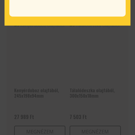
TESZEM
TESZEM
Kenyérdoboz olajfából,
Tálalódeszka olajfából,
245x198x94mm
300x150x18mm
27 989
Ft
7 503
Ft
MEGNÉZEM
MEGNÉZEM