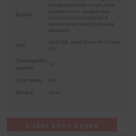
mosogatógép biztos. A matt felület
jellemzői miatt a darabok enyhe
Ápolás
színeltéréseket mutathatnak. A
texturált felület miatt fémnyomok
keletkezhet
Korall Kék, Korall Barna, Korall Olíva
Szín
Zöld
Csomagolási
12
egység
Űrtartalom
N/A
Átmérő
15cm
AJÁNLATOT KÉREK