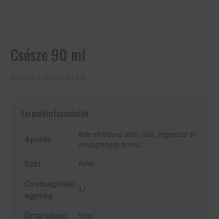
Csésze 90 ml
Cikkszám:
HG-01-01098
Termékinformációk
Mikrohullámú sütő, sütő, fagyasztó és
Ápolás
mosogatógép biztos.
Szín
Fehér
Csomagolási
12
egység
Űrtartalom
90ml