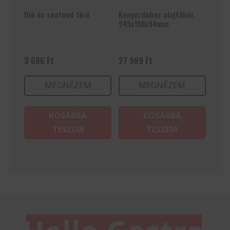
Dió és seafood törő
Kenyérdoboz olajfából,
245x198x94mm
3 686
Ft
27 989
Ft
MEGNÉZEM
MEGNÉZEM
KOSÁRBA
KOSÁRBA
TESZEM
TESZEM