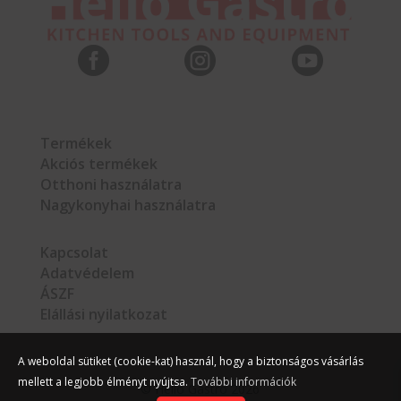



Termékek
Akciós termékek
Otthoni használatra
Nagykonyhai használatra
Kapcsolat
Adatvédelem
ÁSZF
Elállási nyilatkozat
A weboldal sütiket (cookie-kat) használ, hogy a biztonságos vásárlás
mellett a legjobb élményt nyújtsa.
További információk
©
Hello Gastro
2026