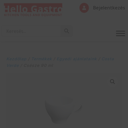
Bejelentkezés

Kezdőlap
/
Termékek
/
Egyedi ajánlataink
/
Costa
Verde
/ Csésze 90 ml