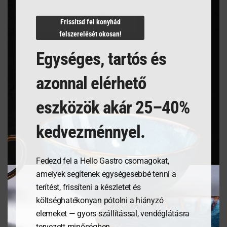
N/A
Frissítsd fel konyhád
felszerelését okosan!
Egységes, tartós és
Kapcsolódó termékek
azonnal elérhető
eszközök akár 25–40%
kedvezménnyel.
Fedezd fel a Hello Gastro csomagokat,
amelyek segítenek egységesebbé tenni a
terítést, frissíteni a készletet és
költséghatékonyan pótolni a hiányzó
Tálalódeszka olajfából,
Tálalódeszka olajfából,
elemeket — gyors szállítással, vendéglátásra
300x150x18mm
250x150x18mm
tervezett minőségben.