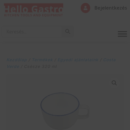
Bejelentkezés

Kezdőlap
/
Termékek
/
Egyedi ajánlataink
/
Costa
Verde
/ Csésze 320 ml