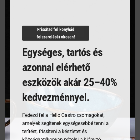
Termékleírás
Frissítsd fel konyhád
felszerelését okosan!
N/A
Egységes, tartós és
azonnal elérhető
Kapcsolódó termékek
eszközök akár 25–40%
kedvezménnyel.
Fedezd fel a Hello Gastro csomagokat,
amelyek segítenek egységesebbé tenni a
terítést, frissíteni a készletet és
költséghatékonyan pótolni a hiányzó