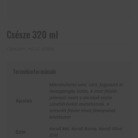
Csésze 320 ml
Cikkszám:
HG-01-00868
Termékinformációk
Mikrohullámú sütő, sütő, fagyasztó és
mosogatógép biztos. A matt felület
jellemzői miatt a darabok enyhe
Ápolás
színeltéréseket mutathatnak. A
texturált felület miatt fémnyomok
keletkezhet
Korall Kék, Korall Barna, Korall Olíva
Szín
Zöld