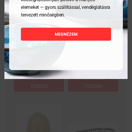
elemeket — gyors szállítással, vendéglátásra
tervezett minőségben.
Tálalódeszka olajfából,
Tálaló kosarak fast food
600x200x18mm
stílusban – Piros – 6
darab
MEGNÉZEM
17 170
Ft
2 328
Ft
MEGNÉZEM
MEGNÉZEM
KOSÁRBA
KOSÁRBA
TESZEM
TESZEM