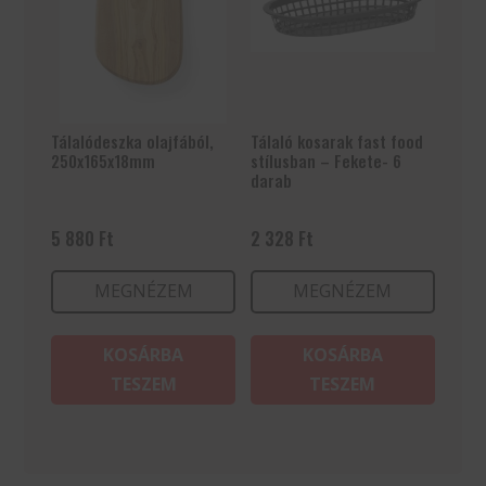
Tálalódeszka olajfából,
Tálaló kosarak fast food
250x165x18mm
stílusban – Fekete- 6
darab
5 880
Ft
2 328
Ft
MEGNÉZEM
MEGNÉZEM
KOSÁRBA
KOSÁRBA
TESZEM
TESZEM