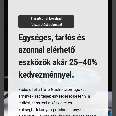
A 28 cm-es, széles peremű, durva textúrájú és mély
fehér közepű, nyers coupe tányér kontrasztot nyújt,
Frissítsd fel konyhád
amely kiemeli a rajta bemutatott kulináris alkotásokat.
felszerelését okosan!
Egységes, tartós és
azonnal elérhető
Kapcsolódó termékek
eszközök akár 25–40%
kedvezménnyel.
Fedezd fel a Hello Gastro csomagokat,
amelyek segítenek egységesebbé tenni a
terítést, frissíteni a készletet és
költséghatékonyan pótolni a hiányzó