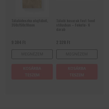
Tálalódeszka olajfából,
Tálaló kosarak fast food
350x150x18mm
stílusban – Fekete- 6
darab
9 384
Ft
2 328
Ft
MEGNÉZEM
MEGNÉZEM
KOSÁRBA
KOSÁRBA
TESZEM
TESZEM