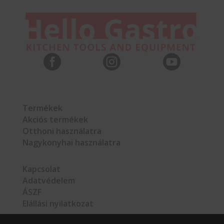



Termékek
Akciós termékek
Otthoni használatra
Nagykonyhai használatra
Kapcsolat
Adatvédelem
ÁSZF
Elállási nyilatkozat