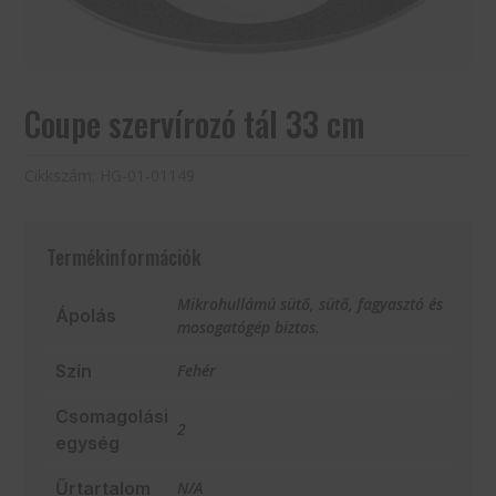
Coupe szervírozó tál 33 cm
Cikkszám:
HG-01-01149
Termékinformációk
Mikrohullámú sütő, sütő, fagyasztó és
Ápolás
mosogatógép biztos.
Szín
Fehér
Csomagolási
2
egység
Űrtartalom
N/A