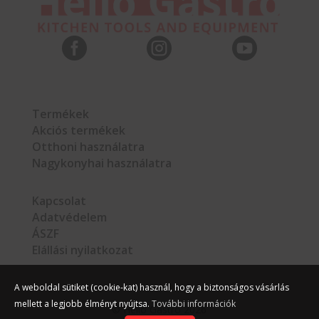



Termékek
Akciós termékek
Otthoni használatra
Nagykonyhai használatra
Kapcsolat
Adatvédelem
ÁSZF
Elállási nyilatkozat
A weboldal sütiket (cookie-kat) használ, hogy a biztonságos vásárlás
mellett a legjobb élményt nyújtsa.
További információk
©
Hello Gastro
2026