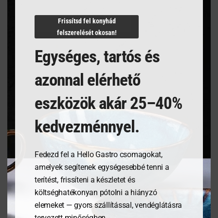
N/A
Frissítsd fel konyhád
felszerelését okosan!
Egységes, tartós és
Kapcsolódó termékek
azonnal elérhető
eszközök akár 25–40%
kedvezménnyel.
Fedezd fel a Hello Gastro csomagokat,
amelyek segítenek egységesebbé tenni a
terítést, frissíteni a készletet és
költséghatékonyan pótolni a hiányzó
Tálaló kosarak fast food
Tálalódeszka olajfából,
elemeket — gyors szállítással, vendéglátásra
stílusban – Fekete- 6
250x150x18mm
tervezett minőségben.