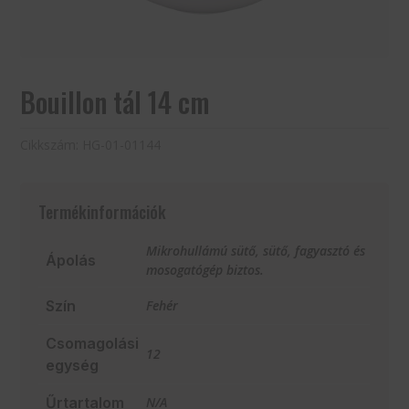
Bouillon tál 14 cm
Cikkszám:
HG-01-01144
Termékinformációk
Mikrohullámú sütő, sütő, fagyasztó és
Ápolás
mosogatógép biztos.
Szín
Fehér
Csomagolási
12
egység
Űrtartalom
N/A