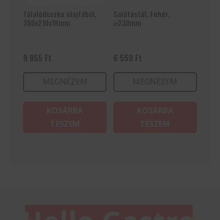
Tálalódeszka olajfából,
Salátástál, Fehér,
350x210x18mm
⌀230mm
9 855
Ft
6 559
Ft
MEGNÉZEM
MEGNÉZEM
KOSÁRBA
KOSÁRBA
TESZEM
TESZEM