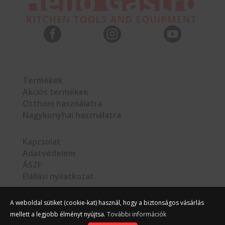



Termékek
Akciós termékek
Otthoni használatra
Nagykonyhai használatra
Kapcsolat
Adatvédelem
ÁSZF
Elállási nyilatkozat
A weboldal sütiket (cookie-kat) használ, hogy a biztonságos vásárlás
mellett a legjobb élményt nyújtsa.
További információk
©
Hello Gastro
2026