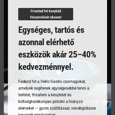
N/A
Frissítsd fel konyhád
felszerelését okosan!
Egységes, tartós és
Kapcsolódó termékek
azonnal elérhető
eszközök akár 25–40%
kedvezménnyel.
Fedezd fel a Hello Gastro csomagokat,
amelyek segítenek egységesebbé tenni a
terítést, frissíteni a készletet és
költséghatékonyan pótolni a hiányzó
Tálalódeszka olajfából,
Tálalódeszka olajfából,
elemeket — gyors szállítással, vendéglátásra
350x150x18mm
400x250x18mm
tervezett minőségben.