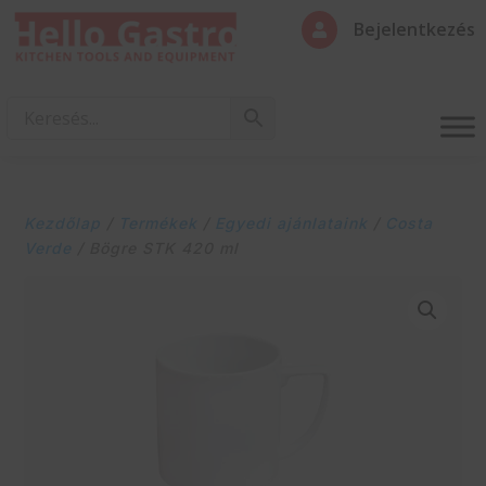
Bejelentkezés

Kezdőlap
/
Termékek
/
Egyedi ajánlataink
/
Costa
Verde
/ Bögre STK 420 ml