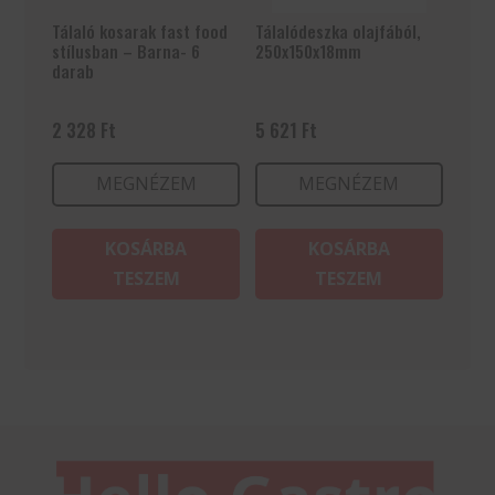
Tálaló kosarak fast food
Tálalódeszka olajfából,
stílusban – Barna- 6
250x150x18mm
darab
2 328
Ft
5 621
Ft
MEGNÉZEM
MEGNÉZEM
KOSÁRBA
KOSÁRBA
TESZEM
TESZEM