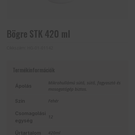
Bögre STK 420 ml
Cikkszám:
HG-01-01142
Termékinformációk
Mikrohullámú sütő, sütő, fagyasztó és
Ápolás
mosogatógép biztos.
Szín
Fehér
Csomagolási
12
egység
Űrtartalom
420ml