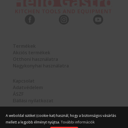



Termékek
Akciós termékek
Otthoni használatra
Nagykonyhai használatra
Kapcsolat
Adatvédelem
ÁSZF
Elállási nyilatkozat
A weboldal sütiket (cookie-kat) használ, hogy a biztonságos vásárlás
mellett a legjobb élményt nyújtsa.
További információk
©
Hello Gastro
2026