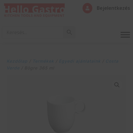
Bejelentkezés

Kezdőlap
/
Termékek
/
Egyedi ajánlataink
/
Costa
Verde
/ Bögre 365 ml