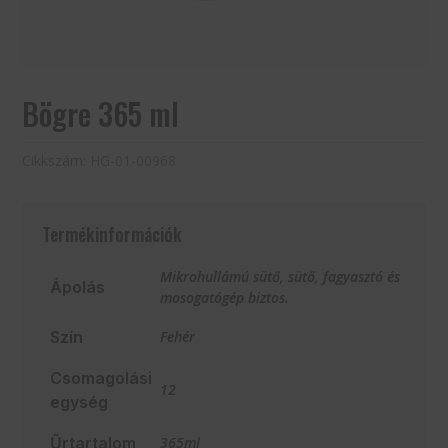
Bögre 365 ml
Cikkszám:
HG-01-00968
Termékinformációk
Mikrohullámú sütő, sütő, fagyasztó és
Ápolás
mosogatógép biztos.
Szín
Fehér
Csomagolási
12
egység
Űrtartalom
365ml