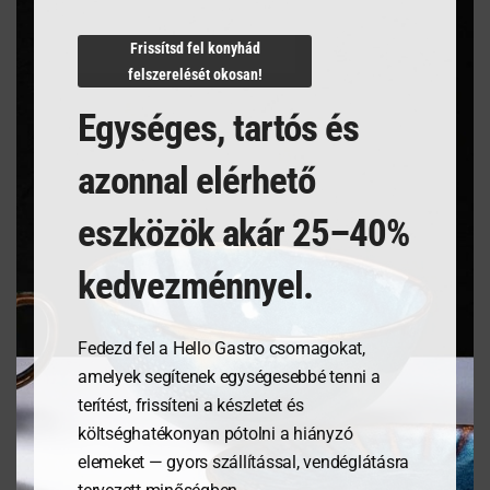
N/A
Frissítsd fel konyhád
felszerelését okosan!
Egységes, tartós és
Kapcsolódó termékek
azonnal elérhető
eszközök akár 25–40%
kedvezménnyel.
Fedezd fel a Hello Gastro csomagokat,
amelyek segítenek egységesebbé tenni a
terítést, frissíteni a készletet és
költséghatékonyan pótolni a hiányzó
Tálalódeszka olajfából,
Étlaptartó tábla,
elemeket — gyors szállítással, vendéglátásra
400x250x18mm
125x180mm