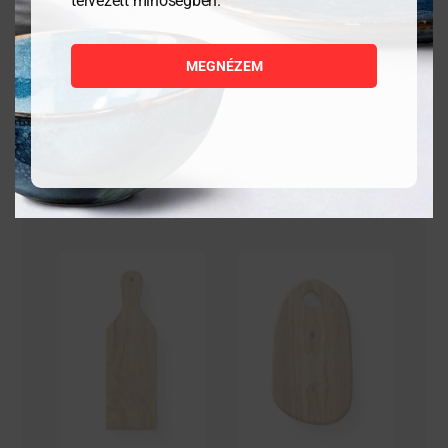
tervezett minőségben.
11 736
Ft
917
Ft
MEGNÉZEM
MEGNÉZEM
MEGNÉZEM
KOSÁRBA
KOSÁRBA
TESZEM
TESZEM