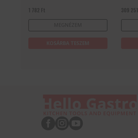
1 782
Ft
309 25
MEGNÉZEM
KOSÁRBA TESZEM


