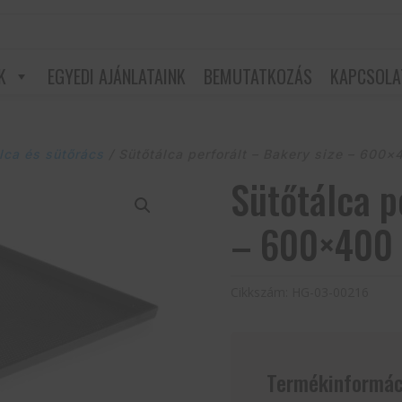
K
EGYEDI AJÁNLATAINK
BEMUTATKOZÁS
KAPCSOLA
lca és sütőrács
/ Sütőtálca perforált – Bakery size – 600
Sütőtálca p
– 600×400
Cikkszám:
HG-03-00216
Termékinformác