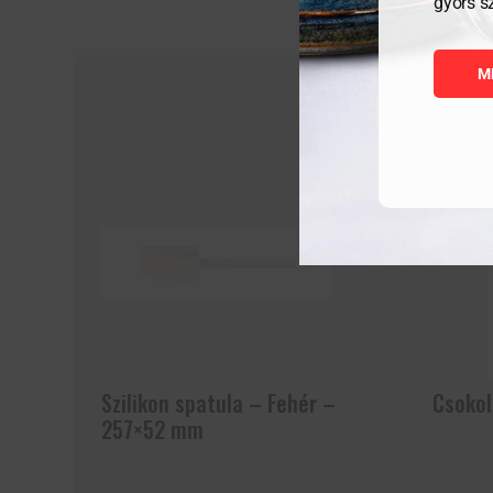
gyors s
M
Szilikon spatula – Fehér –
Csokol
257×52 mm