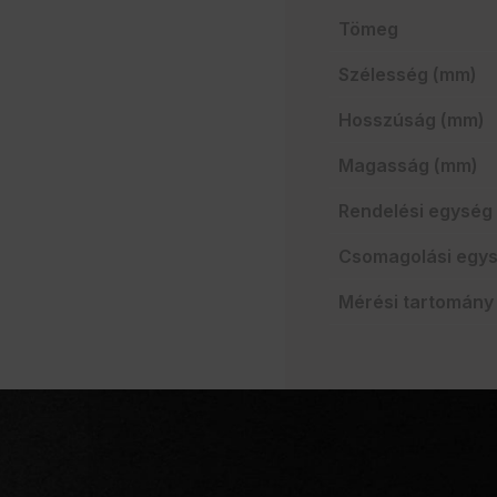
Tömeg
Szélesség (mm)
Hosszúság (mm)
Magasság (mm)
Rendelési egység 
Csomagolási egys
Mérési tartomány
43 296 Ft
43 296
Ft