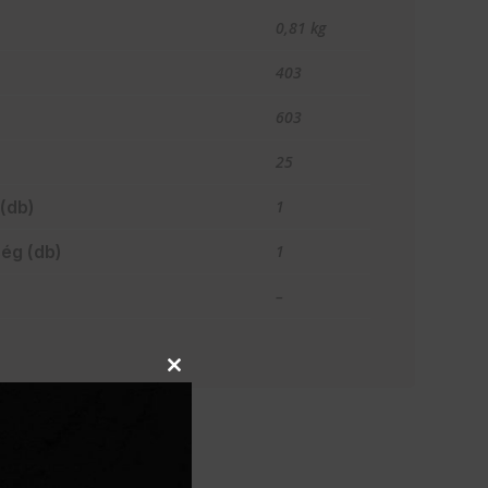
0,81 kg
403
603
25
(db)
1
ég (db)
1
–
Close
this
module