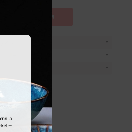
OSÁRBA TESZEM
látásban
enni a
meket —