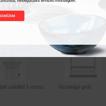
zállítással, vendéglátásra tervezett minőségben.
Kapcsolódó termékek
EGNÉZEM
ádé szökőkút 5 szintes
Tésztavágó gitár