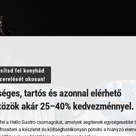
Sütőtálca
K
perforált
–
Bakery
size
Szakértelem a vendég
–
600×400
Mindent egy helyen
mm
mennyiség
Villámgyors szállítás
ssítsd fel konyhád
szerelését okosan!
éges, tartós és azonnal elérhető
közök akár 25–40% kedvezménnyel.
fel a Hello Gastro csomagokat, amelyek segítenek egységesebbé t
, frissíteni a készletet és költséghatékonyan pótolni a hiányzó ele