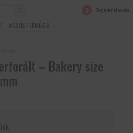
Bejelentkezés

T
AKCIÓS TERMÉKEK
×400 mm
erforált – Bakery size
 mm
iók