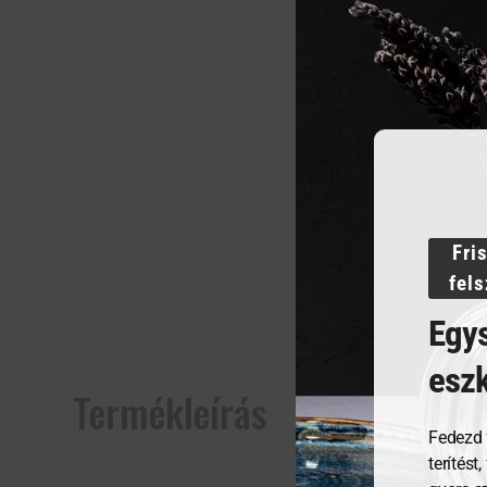
Fri
fel
Egys
esz
Termékleírás
Fedezd 
terítést