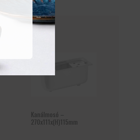
Kanálmosó –
270x111x(H)115mm