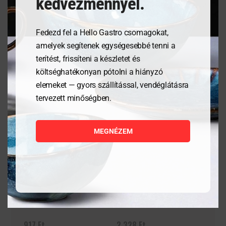
kedvezménnyel.
Fedezd fel a Hello Gastro csomagokat,
Kapcsolódó termékek
amelyek segítenek egységesebbé tenni a
terítést, frissíteni a készletet és
költséghatékonyan pótolni a hiányzó
elemeket — gyors szállítással, vendéglátásra
tervezett minőségben.
MEGNÉZEM
Étlaptartó tábla,
Tálaló kosarak fast food
125x180mm
stílusban – Fekete- 6
darab
917
Ft
2 328
Ft