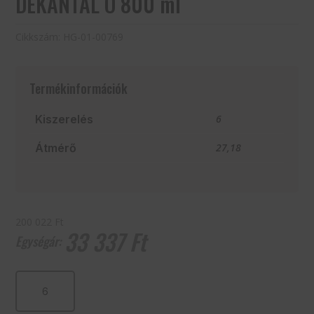
DEKANTÁL Ó 800 ml
Cikkszám:
HG-01-00769
Termékinformációk
Kiszerelés
6
Átmérő
27,18
200 022 Ft
33 337
Ft
DEKANTÁL
Ó
800