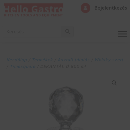
Bejelentkezés

Kezdőlap
/
Termékek
/
Asztali tálalás
/
Whisky szett
/
Timesquare
/ DEKANTÁL Ó 800 ml