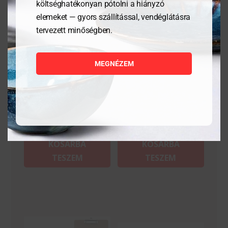
költséghatékonyan pótolni a hiányzó
elemeket — gyors szállítással, vendéglátásra
tervezett minőségben.
Tálalódeszka olajfából,
Pizzatányér, Speciale
350x150x18mm
Barocco- ø330mm
MEGNÉZEM
9 384
Ft
6 947
Ft
MEGNÉZEM
MEGNÉZEM
KOSÁRBA
KOSÁRBA
TESZEM
TESZEM