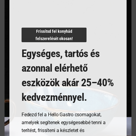
Termékleírás
Frissítsd fel konyhád
felszerelését okosan!
DEKANTÁL Ó 700 ml
Egységes, tartós és
azonnal elérhető
Kapcsolódó termékek
eszközök akár 25–40%
kedvezménnyel.
Fedezd fel a Hello Gastro csomagokat,
amelyek segítenek egységesebbé tenni a
terítést, frissíteni a készletet és