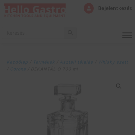
Bejelentkezés

Kezdőlap
/
Termékek
/
Asztali tálalás
/
Whisky szett
/
Corona
/ DEKANTÁL Ó 700 ml