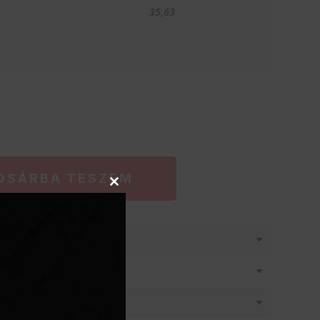
35,63
OSÁRBA TESZEM
Close
this
module
látásban