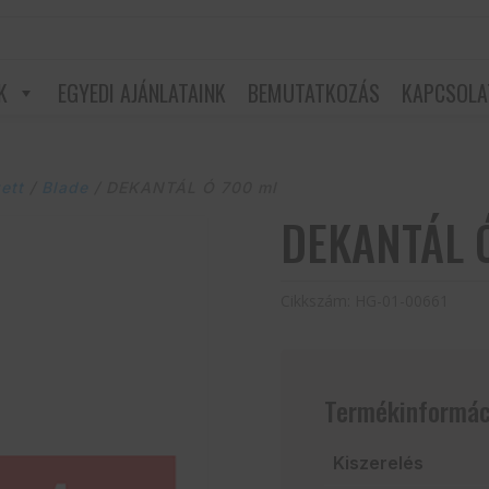
K
EGYEDI AJÁNLATAINK
BEMUTATKOZÁS
KAPCSOLA
ett
/
Blade
/ DEKANTÁL Ó 700 ml
DEKANTÁL Ó
Cikkszám:
HG-01-00661
Termékinformác
Kiszerelés