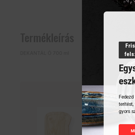
Termékleírás
Fri
DEKANTÁL Ó 700 ml
fel
Egys
esz
Fedezd 
terítést
gyors s
M