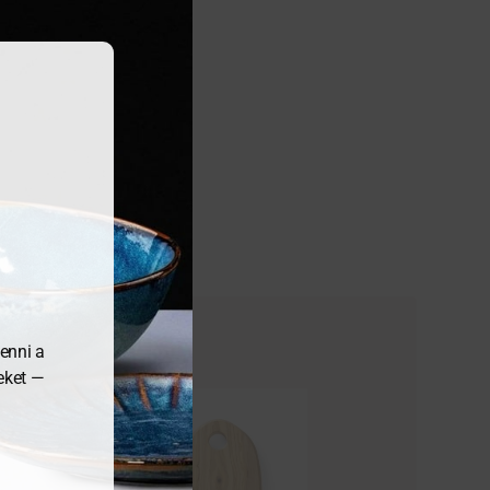
enni a
meket —