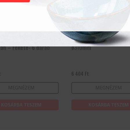
 kosarak fast food
Pizzatányér, Speciale Ba
ban – Fekete- 6 darab
ø310mm
t
6 404
Ft
MEGNÉZEM
MEGNÉZEM
KOSÁRBA TESZEM
KOSÁRBA TESZEM