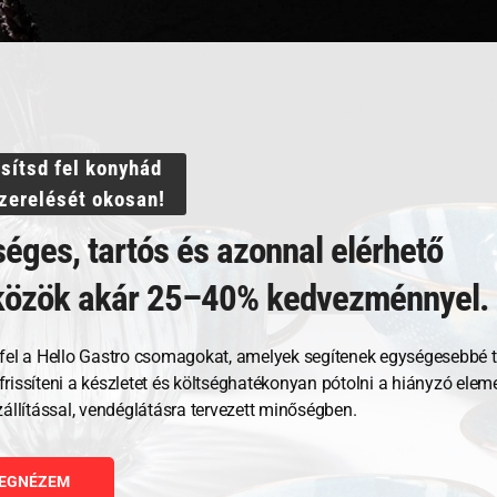
ssítsd fel konyhád
szerelését okosan!
éges, tartós és azonnal elérhető
közök akár 25–40% kedvezménnyel.
Kapcsolódó termékek
fel a Hello Gastro csomagokat, amelyek segítenek egységesebbé t
, frissíteni a készletet és költséghatékonyan pótolni a hiányzó ele
zállítással, vendéglátásra tervezett minőségben.
EGNÉZEM