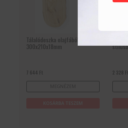
Tálalódeszka olajfából,
Tálaló
300x210x18mm
stílus
7 644
Ft
2 328
F
MEGNÉZEM
KOSÁRBA TESZEM