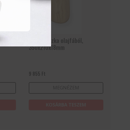
rocco-
Tálalódeszka olajfából,
350x210x18mm
9 855
Ft
MEGNÉZEM
KOSÁRBA TESZEM