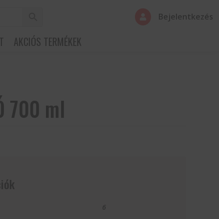
Bejelentkezés

T
AKCIÓS TERMÉKEK
 700 ml
iók
6