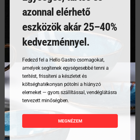
professzionális gasztronómiára is készült, tartós és
azonnal elérhető
ellenáll a lepattogzásnak.
eszközök akár 25–40%
A formák, textúrák és színek sokfélesége tökéletes
hátteret nyújt a konyhaművészet kreatív
kedvezménnyel.
kedvelőinek.
A Verlo porcelán garantálja a kiváló minőséget,
Fedezd fel a Hello Gastro csomagokat,
magas ellenállást a lepattogzással szemben, és
amelyek segítenek egységesebbé tenni a
tartósságot a használat során.
terítést, frissíteni a készletet és
A bemutatott képek csak példák, az egyes darabok
költséghatékonyan pótolni a hiányzó
színe eltérhet, ami egyedi jelleget ad a kollekciónak.
elemeket — gyors szállítással, vendéglátásra
tervezett minőségben.
TERMÉKJELLEMZŐK
Kiváló minőségű porcelán – ajánlott professzionális
MEGNÉZEM
gasztronómiához is