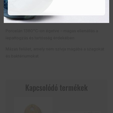
Kézi kidolgozás – az egyes darabok színben és
felületben eltérhetnek
Minimalista dizájn
Porcelán 1380°C-on égetve – magas ellenállás a
lepattogzás és tartósság érdekében
Mázas felület, amely nem szívja magába a szagokat
és baktériumokat
Kapcsolódó termékek