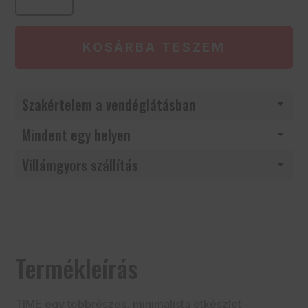
ml,
23,5
cm,
KOSÁRBA TESZEM
Time
mennyiség
Szakértelem a vendéglátásban
Mindent egy helyen
Villámgyors szállítás
Termékleírás
TIME egy többrészes, minimalista étkészlet