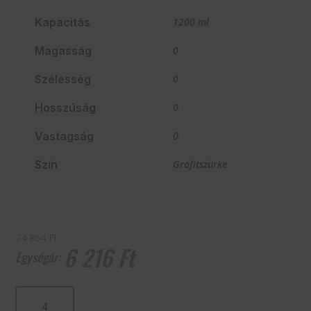
Kapacitás
1200 ml
Magasság
0
Szélesség
0
Hosszúság
0
Vastagság
0
Szín
Grafitszürke
24 864 Ft
6 216
Ft
Mélytányér,
1200