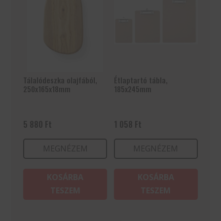
Tálalódeszka olajfából,
Étlaptartó tábla,
250x165x18mm
185x245mm
5 880
Ft
1 058
Ft
MEGNÉZEM
MEGNÉZEM
KOSÁRBA
KOSÁRBA
TESZEM
TESZEM