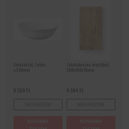
Salátástál, Fehér,
Tálalódeszka olajfából,
⌀230mm
350x150x18mm
6 559
Ft
9 384
Ft
MEGNÉZEM
MEGNÉZEM
KOSÁRBA
KOSÁRBA