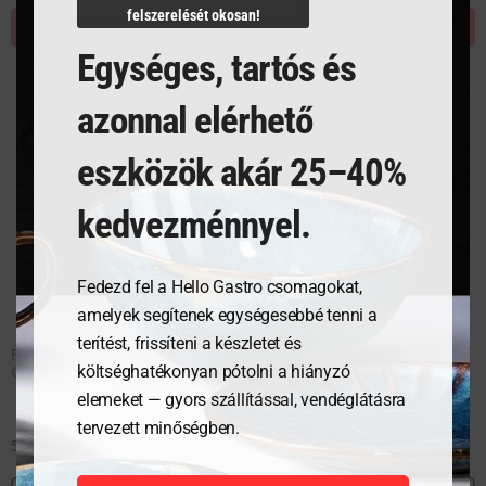
felszerelését okosan!
KOSÁRBA TESZEM
KOSÁRBA TESZEM
Egységes, tartós és
azonnal elérhető
eszközök akár 25–40%
kedvezménnyel.
Fedezd fel a Hello Gastro csomagokat,
amelyek segítenek egységesebbé tenni a
terítést, frissíteni a készletet és
Fedő, 36 cm átmérő,
Fedő, 40 cm átmérő,
költséghatékonyan pótolni a hiányzó
Caterware
Caterware
elemeket — gyors szállítással, vendéglátásra
tervezett minőségben.
5 343
Ft
6 286
Ft