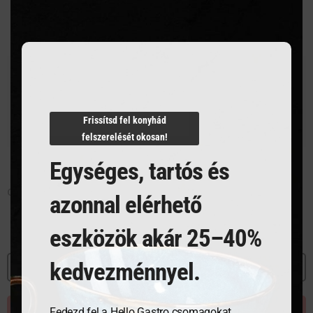
modu
Frissítsd fel konyhád
felszerelését okosan!
Egységes, tartós és
Coupe mélytányér 24 cm
Coupe Tányér 21 cm
azonnal elérhető
eszközök akár 25–40%
kedvezménnyel.
MEGNÉZEM
MEGNÉZEM
AJÁNLATKÉRÉS
AJÁNLATKÉRÉS
Fedezd fel a Hello Gastro csomagokat,