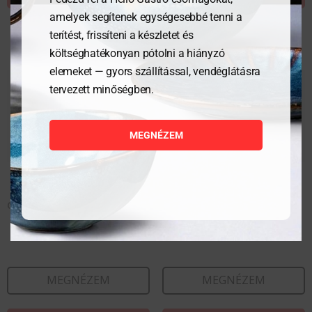
amelyek segítenek egységesebbé tenni a
terítést, frissíteni a készletet és
költséghatékonyan pótolni a hiányzó
elemeket — gyors szállítással, vendéglátásra
tervezett minőségben.
MEGNÉZEM
Coupe mélytányér 18 cm
Coupe Tányér 16 cm
MEGNÉZEM
MEGNÉZEM