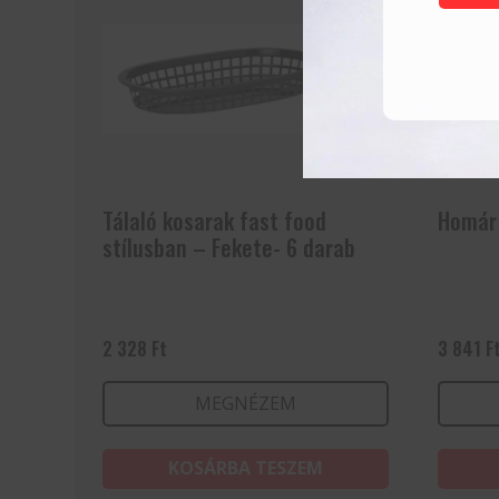
Tálaló kosarak fast food
Homár 
stílusban – Fekete- 6 darab
2 328
Ft
3 841
F
MEGNÉZEM
KOSÁRBA TESZEM