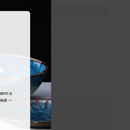
enni a
meket —