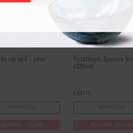
és rák tőrő – piros
Pizzatányér, Speciale Ba
ø330mm
t
6 947
Ft
MEGNÉZEM
MEGNÉZEM
KOSÁRBA TESZEM
KOSÁRBA TESZEM