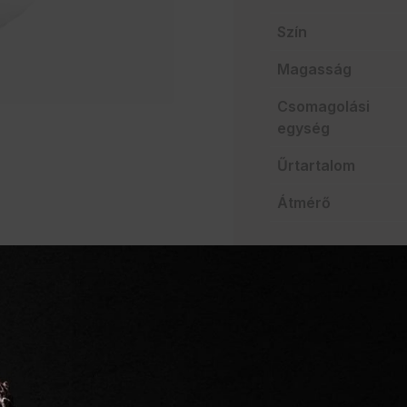
Szín
Magasság
Csomagolási
egység
Űrtartalom
Átmérő
AJÁNLATO
Szakértelem a vendég
Mindent egy helyen