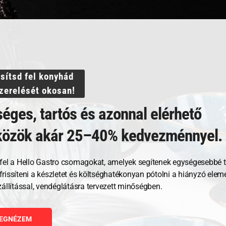
Villámgyors szállítás
ssítsd fel konyhád
szerelését okosan!
éges, tartós és azonnal elérhető
közök akár 25–40% kedvezménnyel.
fel a Hello Gastro csomagokat, amelyek segítenek egységesebbé t
, frissíteni a készletet és költséghatékonyan pótolni a hiányzó ele
Kapcsolódó termékek
zállítással, vendéglátásra tervezett minőségben.
EGNÉZEM