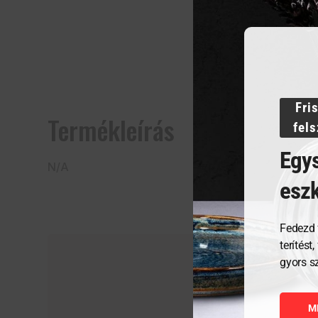
Fri
Termékleírás
fel
Egys
N/A
esz
Fedezd 
terítést
gyors s
M