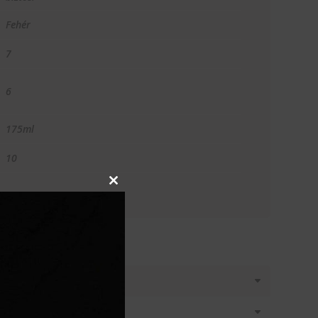
Fehér
7
6
175ml
10
Close
this
module
T KÉREK
látásban