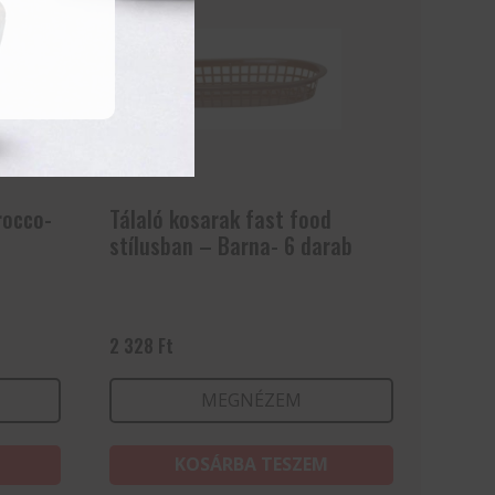
rocco-
Tálaló kosarak fast food
stílusban – Barna- 6 darab
2 328
Ft
MEGNÉZEM
KOSÁRBA TESZEM