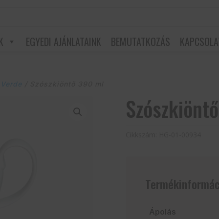
K
EGYEDI AJÁNLATAINK
BEMUTATKOZÁS
KAPCSOLA
 Verde
/ Szószkiöntő 390 ml
Szószkiönt
Cikkszám:
HG-01-00934
Termékinformác
Ápolás