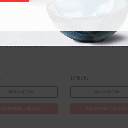
stál, Fehér, ⌀230mm
Salátástál, Fehér, ⌀270
t
10 167
Ft
MEGNÉZEM
MEGNÉZEM
KOSÁRBA TESZEM
KOSÁRBA TESZEM