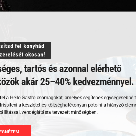
ssítsd fel konyhád
szerelését okosan!
éges, tartós és azonnal elérhető
közök akár 25–40% kedvezménnyel.
Kapcsolódó termékek
fel a Hello Gastro csomagokat, amelyek segítenek egységesebbé t
, frissíteni a készletet és költséghatékonyan pótolni a hiányzó ele
zállítással, vendéglátásra tervezett minőségben.
EGNÉZEM