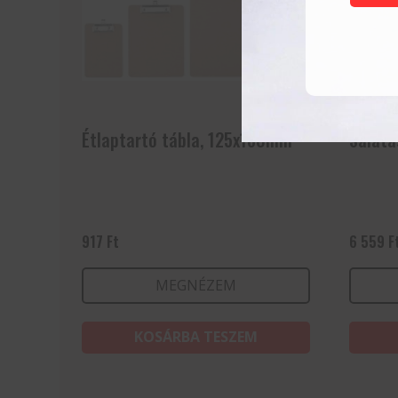
Étlaptartó tábla, 125x180mm
Salátá
917
Ft
6 559
F
MEGNÉZEM
KOSÁRBA TESZEM