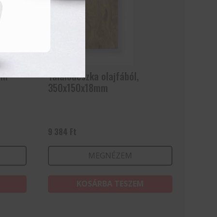
mm
Tálalódeszka olajfából,
350x150x18mm
9 384
Ft
MEGNÉZEM
KOSÁRBA TESZEM