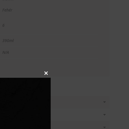
Fehér
6
390ml
N/A
Close
this
module
T KÉREK
látásban