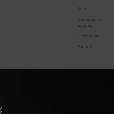
Szín
Csomagolási
egység
Űrtartalom
Átmérő
AJÁNLATO
Szakértelem a vendég
Mindent egy helyen
Villámgyors szállítás