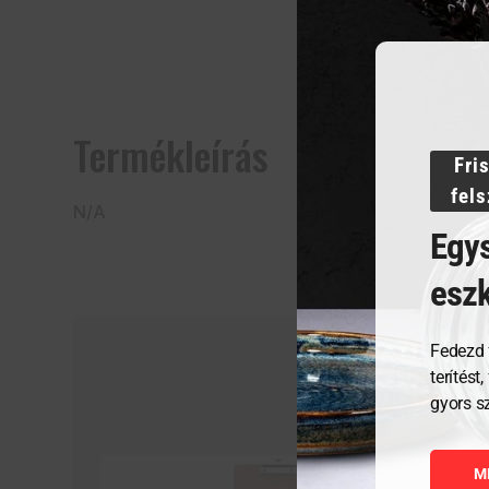
Termékleírás
Fri
fel
N/A
Egys
esz
Fedezd 
terítést
gyors s
M