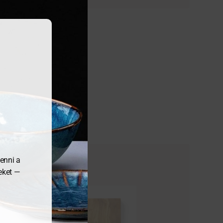
enni a
meket —