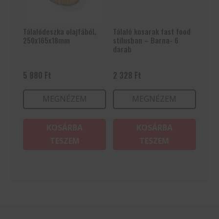
Tálalódeszka olajfából,
Tálaló kosarak fast food
250x165x18mm
stílusban – Barna- 6
darab
5 880
Ft
2 328
Ft
MEGNÉZEM
MEGNÉZEM
KOSÁRBA
KOSÁRBA
TESZEM
TESZEM