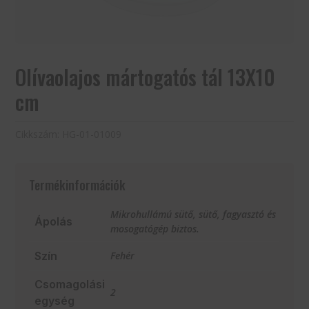
Olívaolajos mártogatós tál 13X10
cm
Cikkszám:
HG-01-01009
Termékinformációk
Mikrohullámú sütő, sütő, fagyasztó és
Ápolás
mosogatógép biztos.
Szín
Fehér
Csomagolási
2
egység