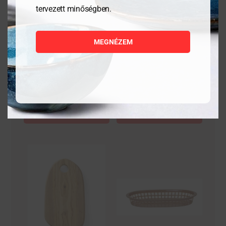
Tálalódeszka olajfából,
Salátástál, Fehér,
tervezett minőségben.
600x200x18mm
⌀230mm
MEGNÉZEM
17 170
Ft
6 559
Ft
MEGNÉZEM
MEGNÉZEM
KOSÁRBA
KOSÁRBA
TESZEM
TESZEM