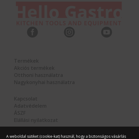



Termékek
Akciós termékek
Otthoni használatra
Nagykonyhai használatra
Kapcsolat
Adatvédelem
ÁSZF
Elállási nyilatkozat
A weboldal sütiket (cookie-kat) használ, hogy a biztonságos vásárlás