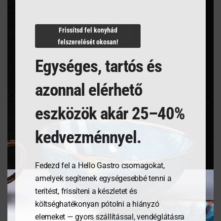
Termékleírás
N/A
Frissítsd fel konyhád
felszerelését okosan!
Egységes, tartós és
azonnal elérhető
Kapcsolódó termékek
eszközök akár 25–40%
kedvezménnyel.
Fedezd fel a Hello Gastro csomagokat,
amelyek segítenek egységesebbé tenni a
terítést, frissíteni a készletet és
költséghatékonyan pótolni a hiányzó
elemeket — gyors szállítással, vendéglátásra