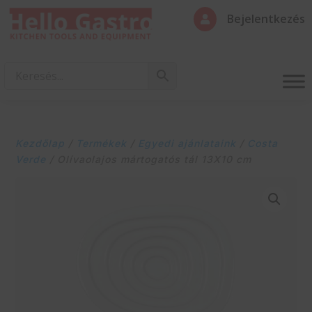
Bejelentkezés

Kezdőlap
/
Termékek
/
Egyedi ajánlataink
/
Costa
Verde
/ Olívaolajos mártogatós tál 13X10 cm