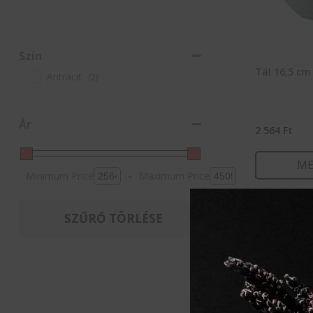
Szín
Tál 16,5 cm
Antracit
(2)
Ár
2 564
Ft
ME
Minimum Price
-
Maximum Price
KOSÁ
SZŰRŐ TÖRLÉSE