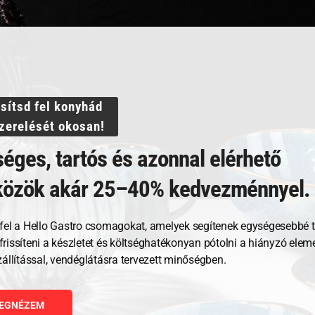
Termékek
Akciós termékek
Otthoni használatra
Nagykonyhai használatra
ssítsd fel konyhád
szerelését okosan!
éges, tartós és azonnal elérhető
©
Hello Gastro
2026
közök akár 25–40% kedvezménnyel.
fel a Hello Gastro csomagokat, amelyek segítenek egységesebbé t
, frissíteni a készletet és költséghatékonyan pótolni a hiányzó ele
zállítással, vendéglátásra tervezett minőségben.
EGNÉZEM