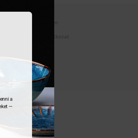
Kapcsolat
Adatvédelem
ÁSZF
Elállási nyilatkozat
enni a
meket —