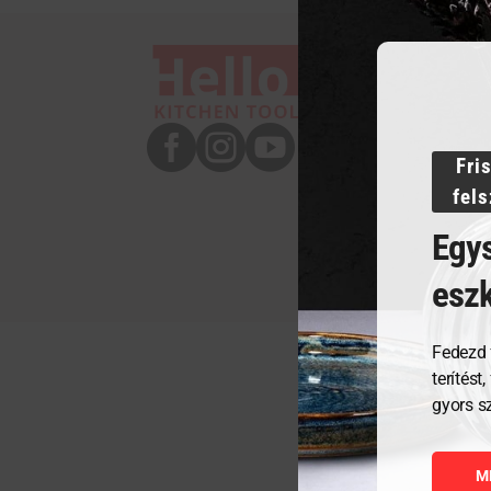



Fri
fel
Egys
esz
Fedezd 
terítést
gyors s
M