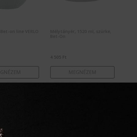
 Bet-on line VERLO
Mélytányér, 1520 ml, szürke,
Bet-On
4 505
Ft
GNÉZEM
MEGNÉZEM
RBA TESZEM
KOSÁRBA TESZEM